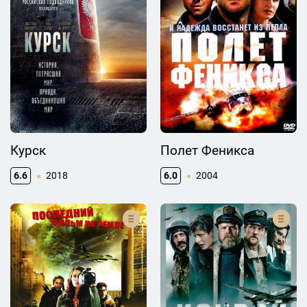
Курск
Полет Феникса
6.6
2018
6.0
2004