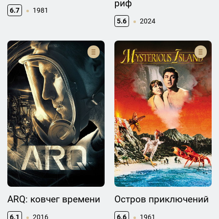
риф
6.7
1981
5.6
2024
ARQ: ковчег времени
Остров приключений
6.1
2016
6.6
1961