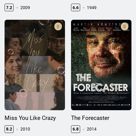
7.2
2009
6.6
1949
Miss You Like Crazy
The Forecaster
8.2
2010
6.8
2014