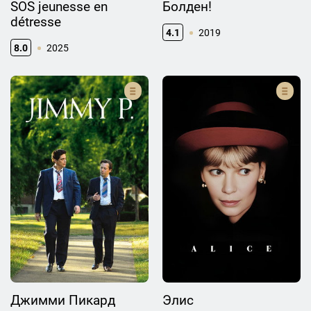
SOS jeunesse en
Болден!
détresse
4.1
2019
8.0
2025
Джимми Пикард
Элис