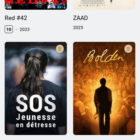
Red #42
ZAAD
2025
10
2023