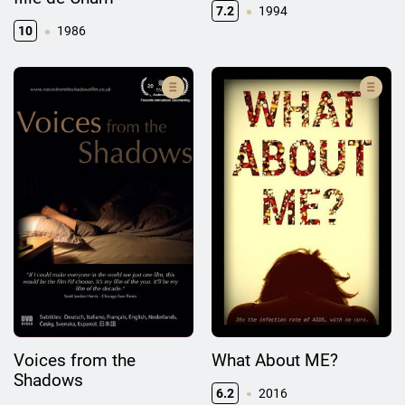
7.2
1994
10
1986
Voices from the
What About ME?
Shadows
6.2
2016