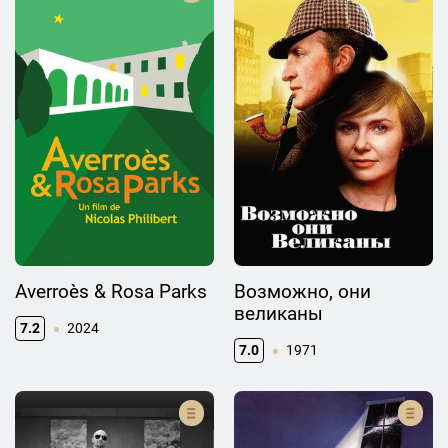
Averroès & Rosa Parks
Возможно, они
великаны
7.2
2024
7.0
1971