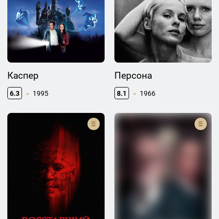
Каспер
Персона
6.3
1995
8.1
1966