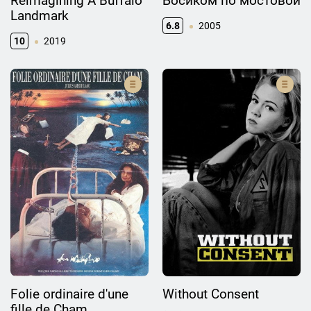
Reimagining A Buffalo
Босиком по мостовой
Landmark
6.8
2005
10
2019
Folie ordinaire d'une
Without Consent
fille de Cham