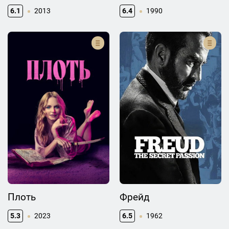
6.1
2013
6.4
1990
Плоть
Фрейд
5.3
2023
6.5
1962