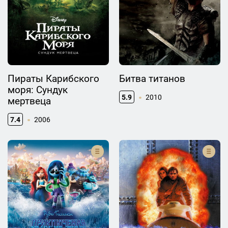
Пираты Карибского
Битва титанов
моря: Сундук
5.9
2010
мертвеца
7.4
2006