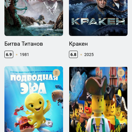
Битва Титанов
Кракен
6.9
1981
6.8
2025