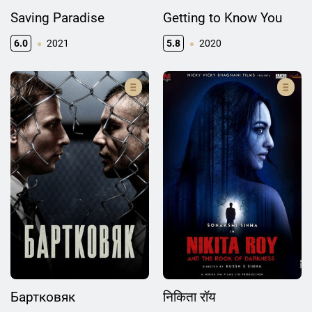
Saving Paradise
Getting to Know You
6.0
2021
5.8
2020
Бартковяк
निकिता रॉय