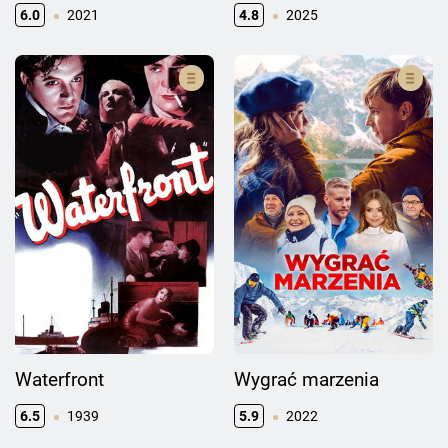
6.0
2021
4.8
2025
Waterfront
Wygrać marzenia
6.5
1939
5.9
2022