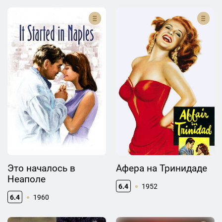
Это началось в
Афера на Тринидаде
Неаполе
6.4
1952
6.4
1960