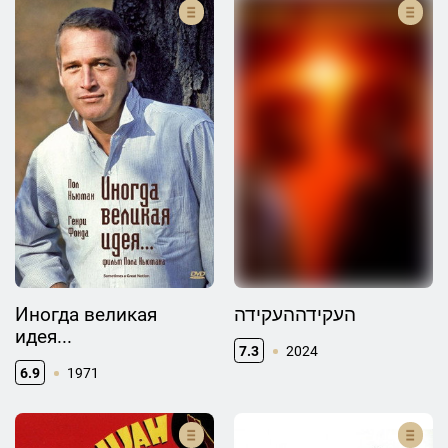
Иногда великая
העקידההעקידה
идея...
7.3
2024
6.9
1971