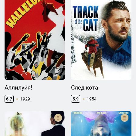
Аллилуйя!
След кота
6.7
1929
5.9
1954