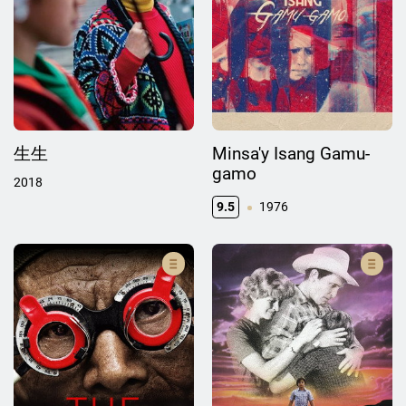
生生
Minsa'y Isang Gamu-
gamo
2018
9.5
1976