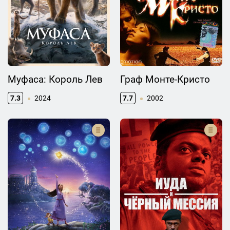
Муфаса: Король Лев
Граф Монте-Кристо
7.3
2024
7.7
2002