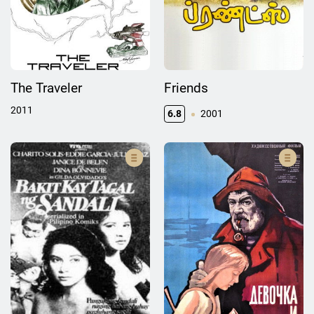
The Traveler
Friends
2011
6.8
2001