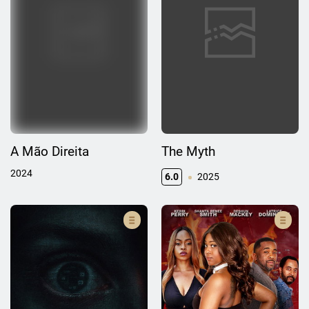
A Mão Direita
The Myth
2024
6.0
2025