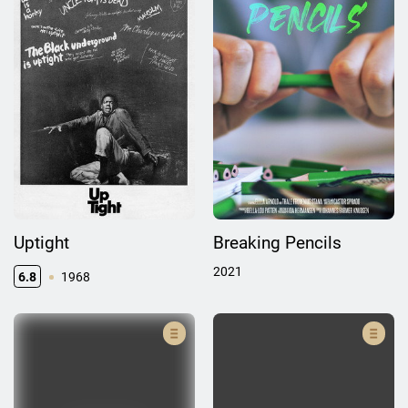
Uptight
Breaking Pencils
2021
6.8
1968