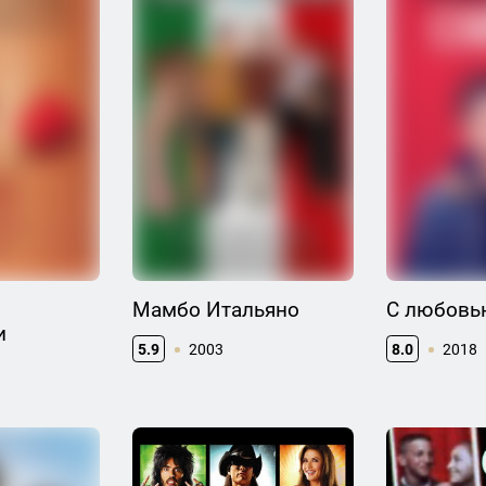
Мамбо Итальяно
С любовь
и
5.9
2003
8.0
2018