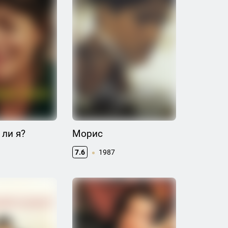
 ли я?
Морис
7.6
1987