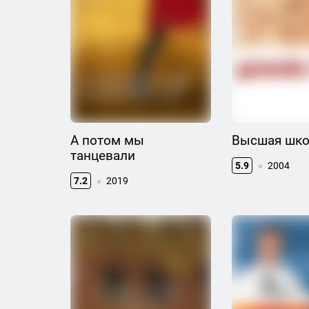
А потом мы
Высшая шко
танцевали
5.9
2004
7.2
2019