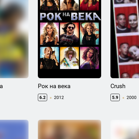
а
Рок на века
Crush
6.2
2012
5.9
2000