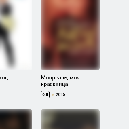
ход
Монреаль, моя
красавица
6.8
2026