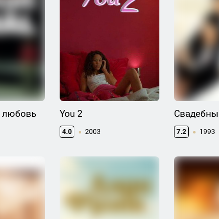
 любовь
You 2
Свадебны
4.0
2003
7.2
1993