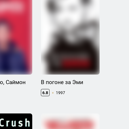
ю, Саймон
В погоне за Эми
6.8
1997