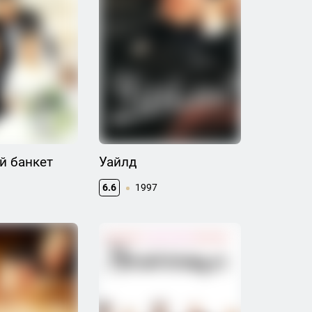
й банкет
Уайлд
6.6
1997