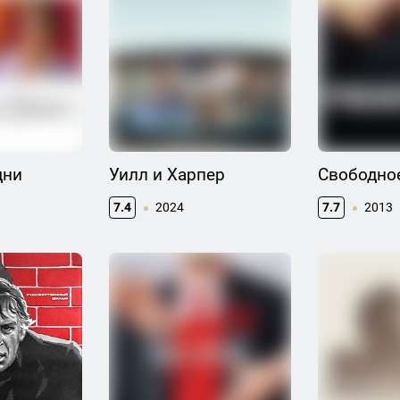
дни
Уилл и Харпер
Свободно
7.4
2024
7.7
2013