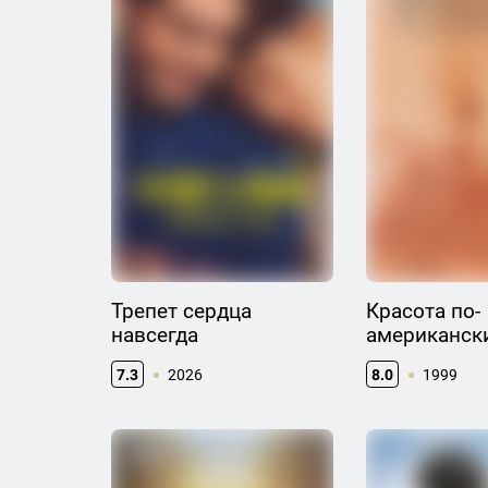
Трепет сердца
Красота по-
навсегда
американск
7.3
2026
8.0
1999