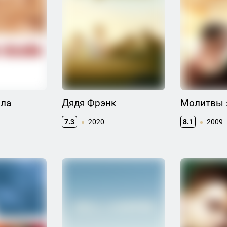
ла
Дядя Фрэнк
Молитвы 
7.3
2020
8.1
2009