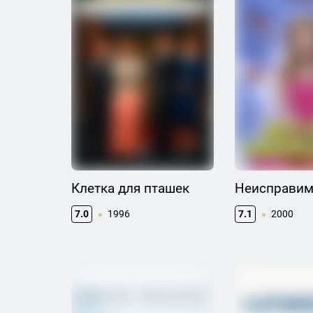
Клетка для пташек
Неисправи
7.0
1996
7.1
2000