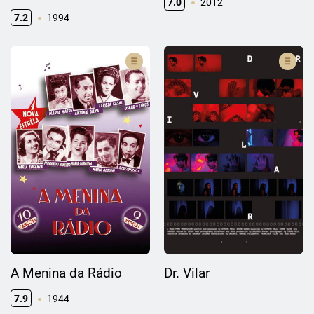
7.0
2012
7.2
1994
A Menina da Rádio
Dr. Vilar
7.9
1944