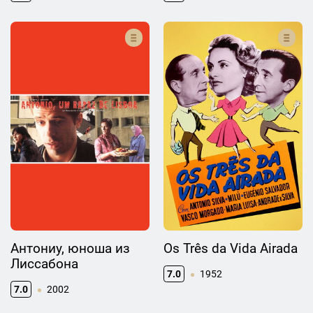
Антониу, юноша из
Os Três da Vida Airada
Лиссабона
7.0
1952
7.0
2002