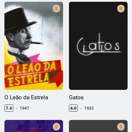
O Leão da Estrela
Gatos
7.4
1947
6.0
1933