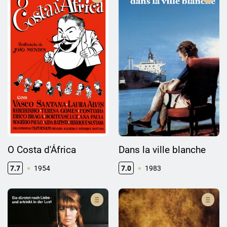
O Costa d'África
Dans la ville blanche
7.7
1954
7.0
1983