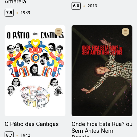
Amarela
6.0
2019
7.9
1989
O Pátio das Cantigas
Onde Fica Esta Rua? ou
Sem Antes Nem
8.7
1942