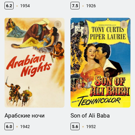
6.2
1954
7.5
1926
Арабские ночи
Son of Ali Baba
6.0
1942
5.6
1952