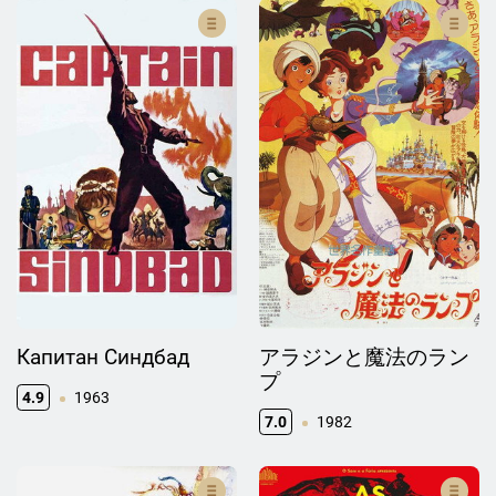
Капитан Синдбад
アラジンと魔法のラン
プ
4.9
1963
7.0
1982