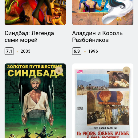
Синдбад: Легенда
Аладдин и Король
семи морей
Разбойников
7.1
2003
6.3
1996