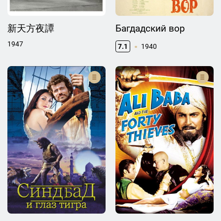
新天方夜譚
Багдадский вор
1947
7.1
1940