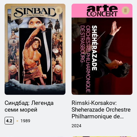
Синдбад: Легенда
Rimski-Korsakov:
семи морей
Sheherazade Orchestre
Philharmonique de
4.2
1989
Strasbourg
2024