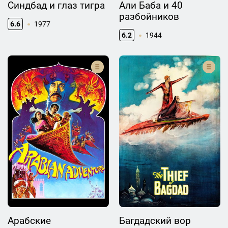
Синдбад и глаз тигра
Али Баба и 40
разбойников
6.6
1977
6.2
1944
Арабские
Багдадский вор