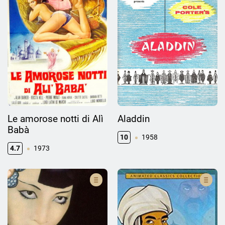
Le amorose notti di Alì
Aladdin
Babà
10
1958
4.7
1973