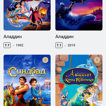
Аладдин
Аладдин
7.7
1992
7.1
2019