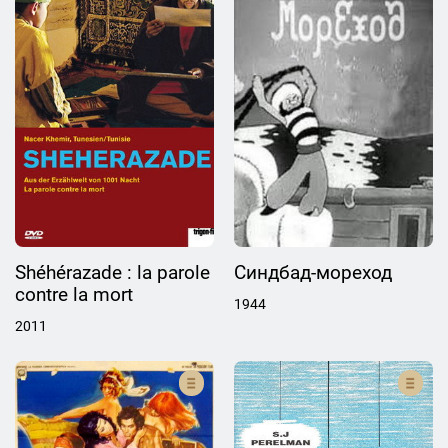
Shéhérazade : la parole
Синдбад-мореход
contre la mort
1944
2011