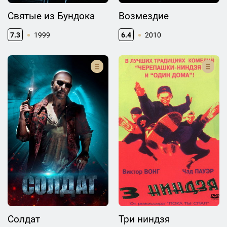
Святые из Бундока
Возмездие
7.3
1999
6.4
2010
Солдат
Три ниндзя