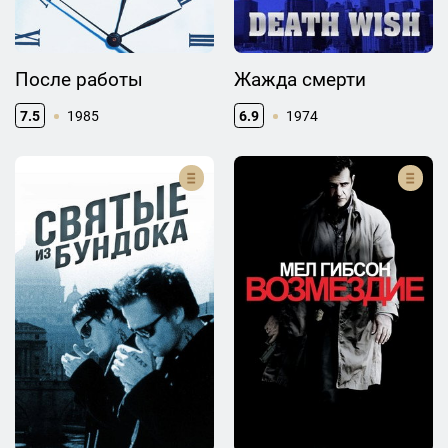
После работы
Жажда смерти
7.5
1985
6.9
1974