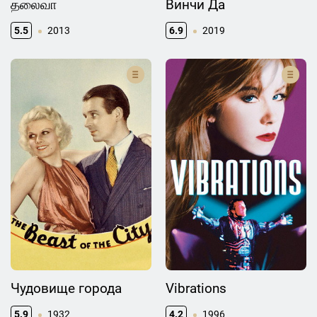
தலைவா
Винчи Да
5.5
2013
6.9
2019
Чудовище города
Vibrations
5.9
1932
4.2
1996