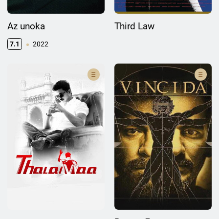
Az unoka
Third Law
7.1
2022