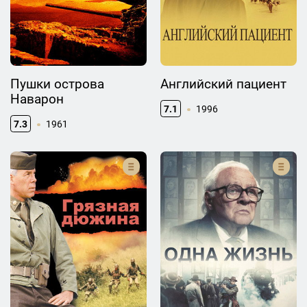
Пушки острова
Английский пациент
Наварон
7.1
1996
7.3
1961