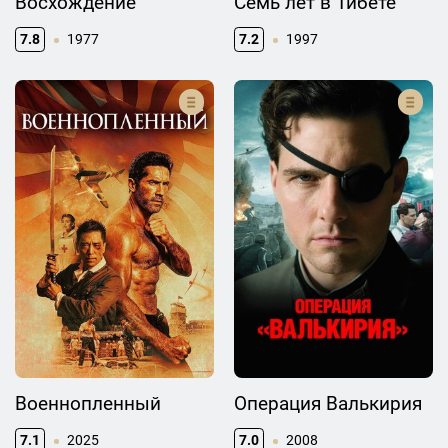
Восхождение
Семь лет в Тибете
7.8
1977
7.2
1997
Военнопленный
Операция Валькирия
7.1
2025
7.0
2008