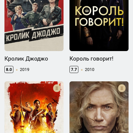
Кролик Джоджо
Король говорит!
8.0
2019
7.7
2010