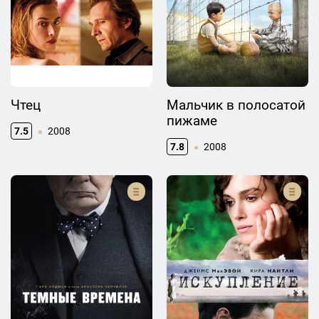
Чтец
Мальчик в полосатой
пижаме
7.5
2008
7.8
2008