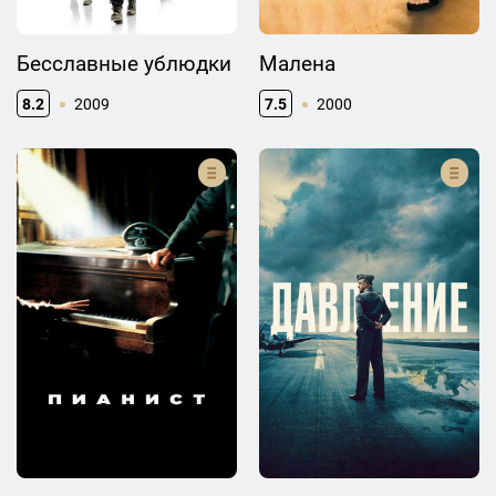
Бесславные ублюдки
Малена
8.2
2009
7.5
2000