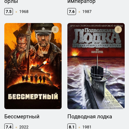
орлы
император
7.5
1968
7.6
1987
Бессмертный
Подводная лодка
7.4
2022
8.1
1981