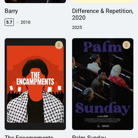
Barry
Difference & Repetition,
2020
5.7
2016
2025
The Encampments
Palm Sunday