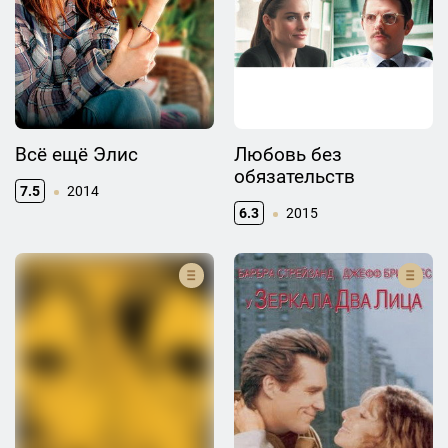
Всё ещё Элис
Любовь без
обязательств
7.5
2014
6.3
2015