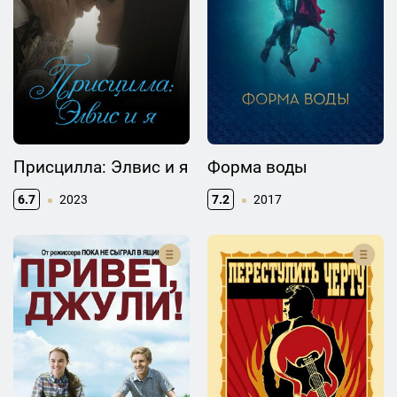
Присцилла: Элвис и я
Форма воды
6.7
2023
7.2
2017