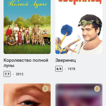
Королевство полной
Зверинец
луны
6.9
1978
7.7
2012