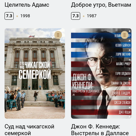
Целитель Адамс
Доброе утро, Вьетнам
7.3
1998
7.3
1987
Суд над чикагской
Джон Ф. Кеннеди:
семеркой
Выстрелы в Далласе