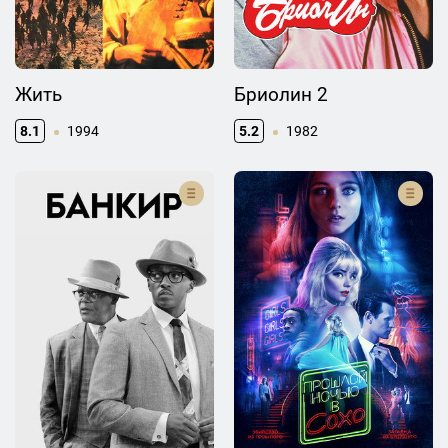
Жить
Бриолин 2
8.1
1994
5.2
1982