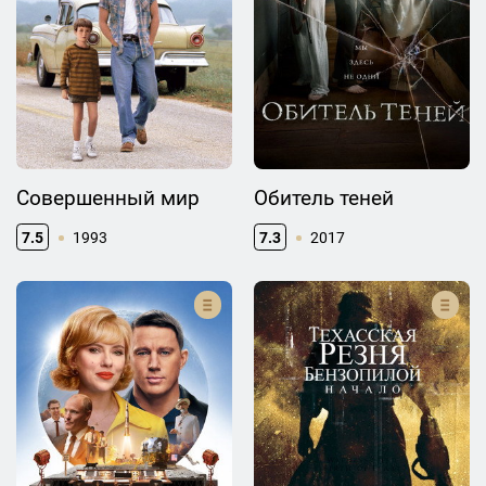
Совершенный мир
Обитель теней
7.5
1993
7.3
2017