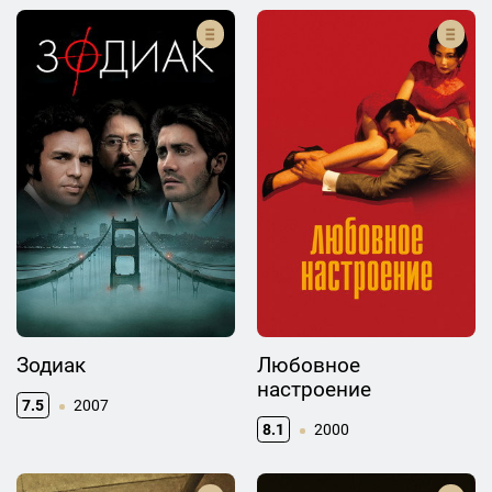
Зодиак
Любовное
настроение
7.5
2007
8.1
2000