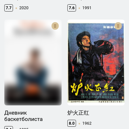
7.7
2020
7.6
1991
Дневник
炉火正红
баскетболиста
8.0
1962