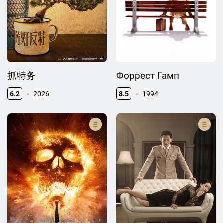
抓特务
Форрест Гамп
6.2
2026
8.5
1994