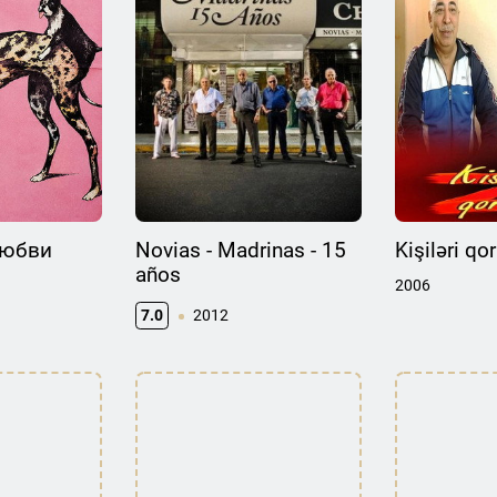
любви
Novias - Madrinas - 15
Kişiləri qo
años
2006
7.0
2012