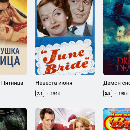
 Пятница
Невеста июня
Демон сн
7.1
1948
5.8
1988