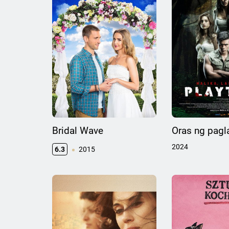
Bridal Wave
Oras ng pagl
2024
6.3
2015