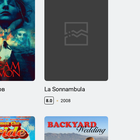
ов
La Sonnambula
8.0
2008