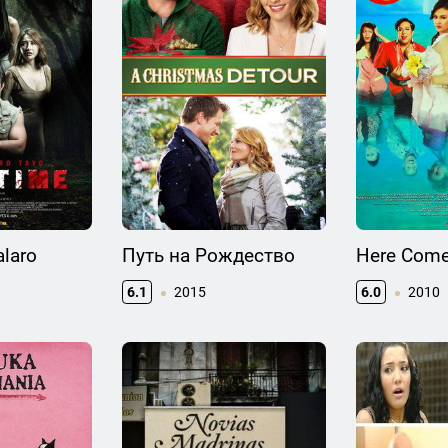
alaro
Путь на Рождество
Here Come
6.1
2015
6.0
2010