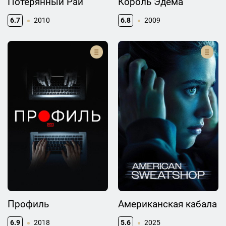
Потерянный Рай
Король Эдема
6.7
2010
6.8
2009
Профиль
Американская кабала
6.9
2018
5.6
2025