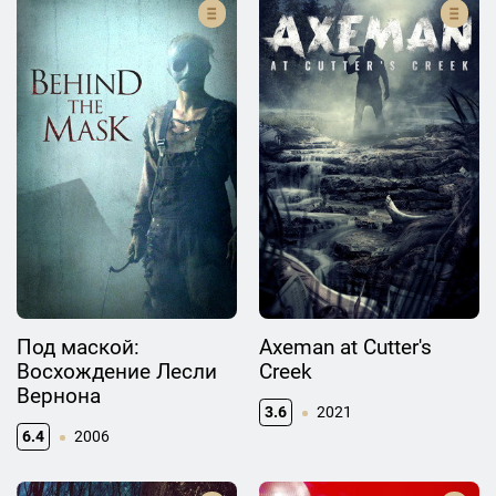
Под маской:
Axeman at Cutter's
Восхождение Лесли
Creek
Вернона
3.6
2021
6.4
2006