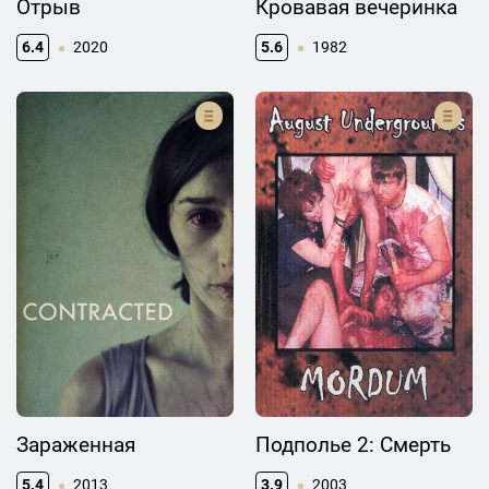
Отрыв
Кровавая вечеринка
6.4
2020
5.6
1982
Зараженная
Подполье 2: Смерть
5.4
2013
3.9
2003