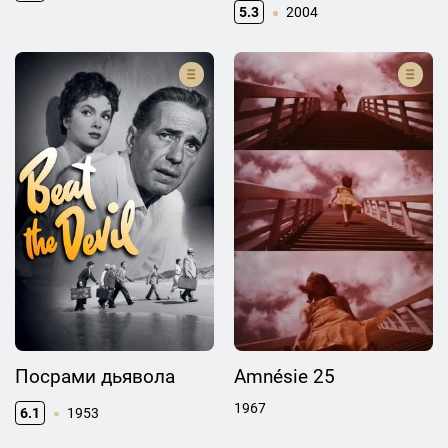
5.3
2004
Посрами дьявола
Amnésie 25
1967
6.1
1953