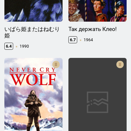
いばら姫またはねむり
Так держать Клео!
姫
6.7
1964
6.4
1990