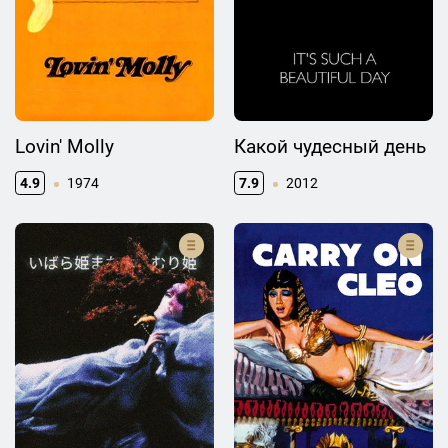
Lovin' Molly
Какой чудесный день
4.9
1974
7.9
2012