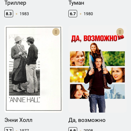
Триллер
Туман
8.3
1983
6.7
1980
Энни Холл
Да, возможно
7.7
1977
6.9
2008