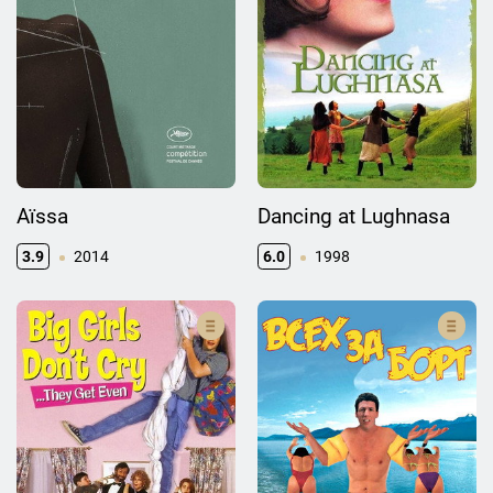
Aïssa
Dancing at Lughnasa
3.9
2014
6.0
1998