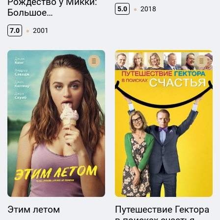
Рождество у Микки:
5.0
2018
Большое
Рождественское
7.0
2001
Приключение
Этим летом
Путешествие Гектора