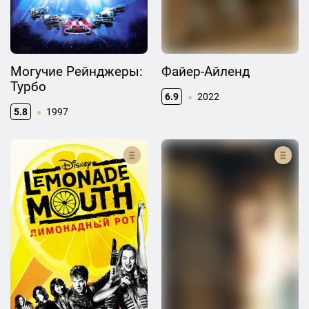
Могучие Рейнджеры:
Файер-Айленд
Турбо
6.9
2022
5.8
1997