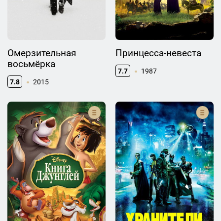
Омерзительная
Принцесса-невеста
восьмёрка
7.7
1987
7.8
2015