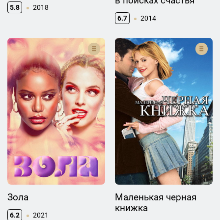
в поисках счастья
5.8
2018
6.7
2014
Зола
Маленькая черная
книжка
6.2
2021