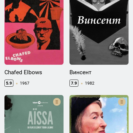
Chafed Elbows
Винсент
5.9
1967
7.9
1982