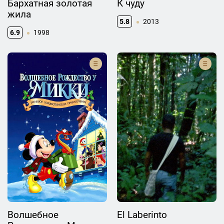
Бархатная золотая
К чуду
жила
5.8
2013
6.9
1998
Волшебное
El Laberinto