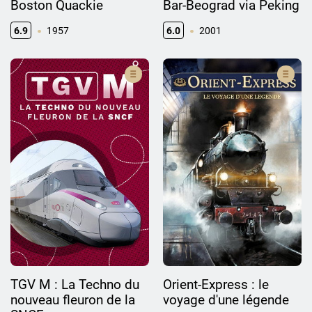
Boston Quackie
Bar-Beograd via Peking
6.9
1957
6.0
2001
TGV M : La Techno du
Orient-Express : le
nouveau fleuron de la
voyage d'une légende