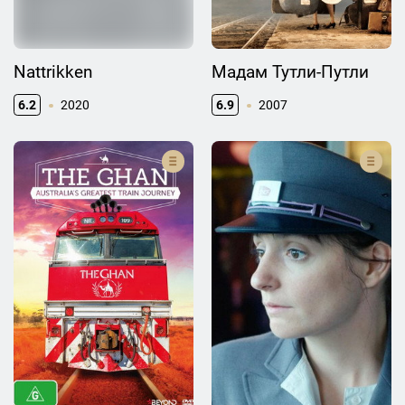
Nattrikken
Мадам Тутли-Путли
6.2
2020
6.9
2007