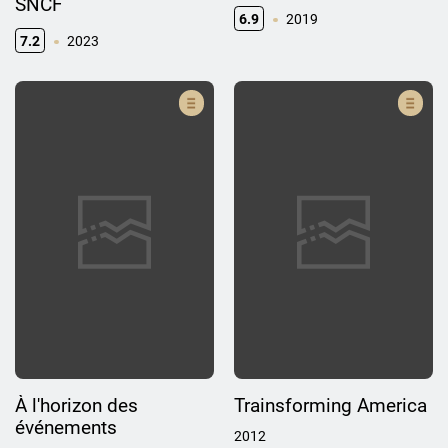
SNCF
6.9
2019
7.2
2023
À l'horizon des
Trainsforming America
événements
2012