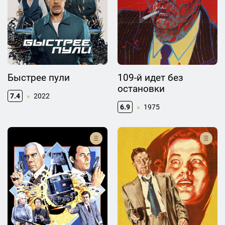
Быстрее пули
109-й идет без
остановки
7.4
2022
6.9
1975