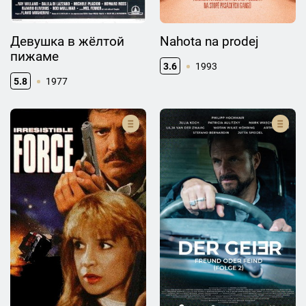
Девушка в жёлтой
Nahota na prodej
пижаме
3.6
1993
5.8
1977