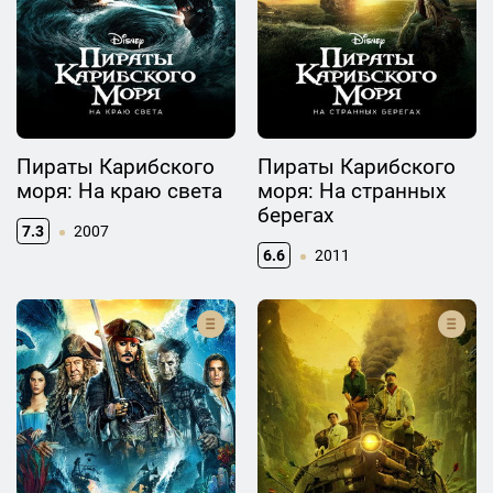
Пираты Карибского
Пираты Карибского
моря: На краю света
моря: На странных
берегах
7.3
2007
6.6
2011