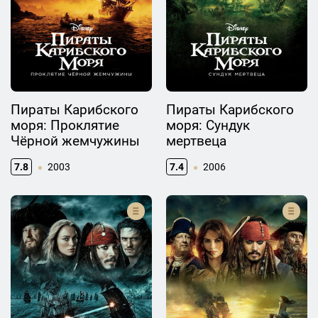
Пираты Карибского
Пираты Карибского
моря: Проклятие
моря: Сундук
Чёрной жемчужины
мертвеца
7.8
2003
7.4
2006