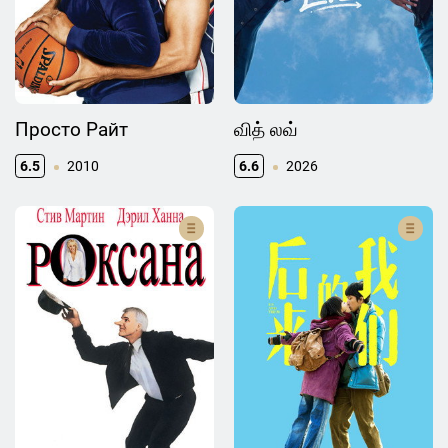
Просто Райт
வித் லவ்
6.5
2010
6.6
2026