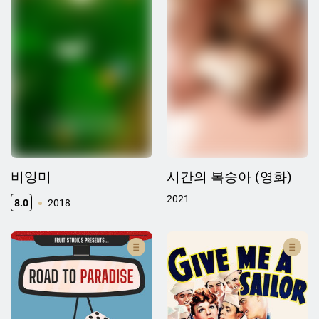
비잉미
시간의 복숭아 (영화)
2021
8.0
2018