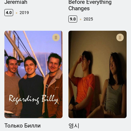
Jeremiah
Before Everything
Changes
4.0
2019
9.0
2025
Только Билли
영시