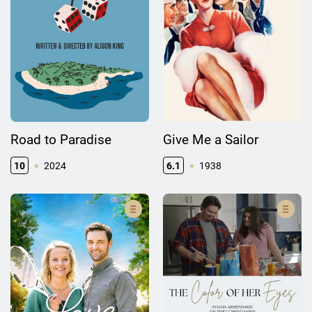
Road to Paradise
Give Me a Sailor
10
2024
6.1
1938