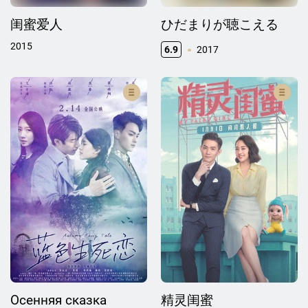
闺蜜爱人
ひだまりが聴こえる
2015
6.9
2017
Осенняя сказка
精灵闺蜜