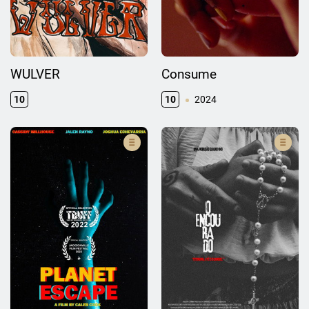
WULVER
Consume
10
10
2024