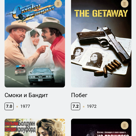
Смоки и Бандит
Побег
7.0
1977
7.2
1972