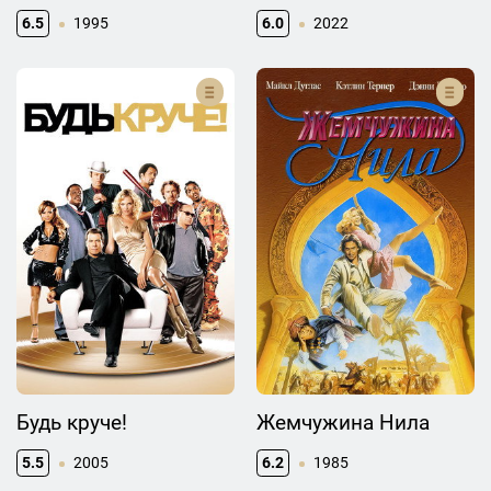
6.5
1995
6.0
2022
Будь круче!
Жемчужина Нила
5.5
2005
6.2
1985