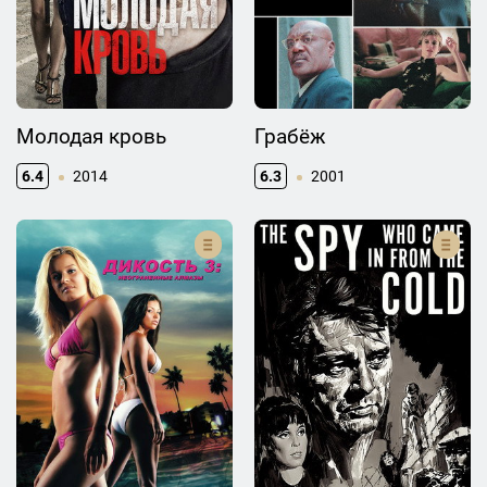
Молодая кровь
Грабёж
6.4
2014
6.3
2001