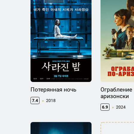
Потерянная ночь
Ограбление 
аризонски
7.4
2018
6.9
2024