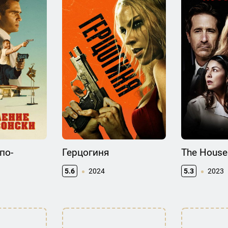
по-
Герцогиня
The House
5.6
2024
5.3
2023