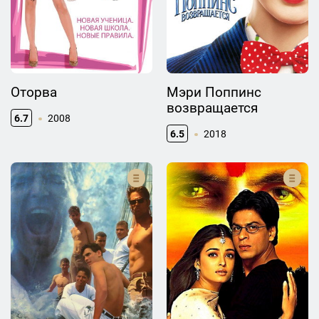
Оторва
Мэри Поппинс
возвращается
6.7
2008
6.5
2018