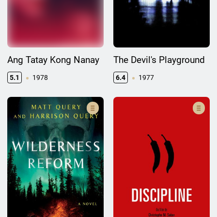
Ang Tatay Kong Nanay
The Devil's Playground
5.1
1978
6.4
1977