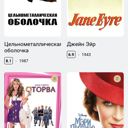
Цельнометаллическая
Джейн Эйр
оболочка
6.9
1943
8.1
1987