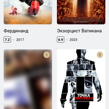
Фердинанд
Экзорцист Ватикана
7.2
2017
6.9
2023