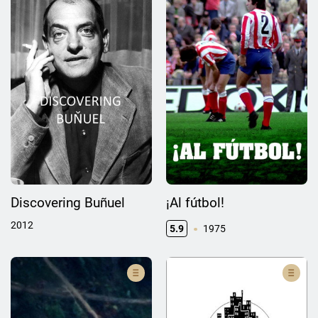
Discovering Buñuel
¡Al fútbol!
2012
5.9
1975