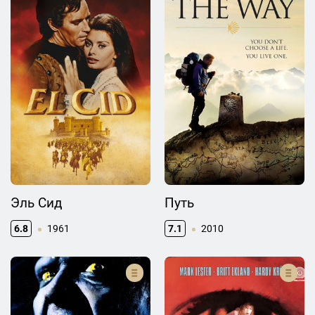
Эль Сид
Путь
6.8
1961
7.1
2010