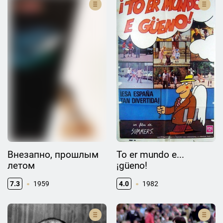
Внезапно, прошлым
To er mundo e...
летом
¡güeno!
7.3
1959
4.0
1982