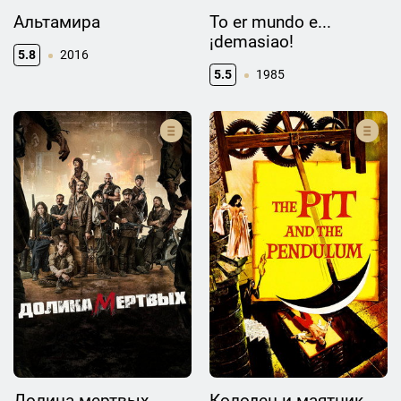
Альтамира
To er mundo e...
¡demasiao!
5.8
2016
5.5
1985
Долина мертвых
Колодец и маятник