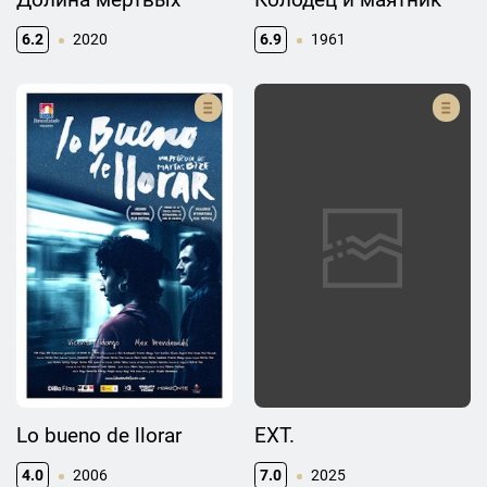
6.2
2020
6.9
1961
Lo bueno de llorar
EXT.
4.0
2006
7.0
2025