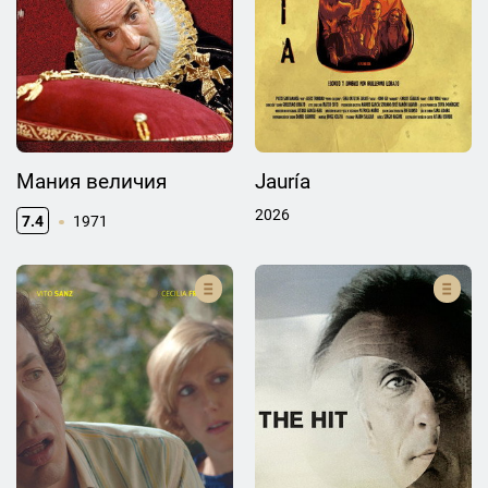
Мания величия
Jauría
2026
7.4
1971