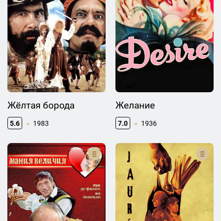
Жёлтая борода
Желание
5.6
1983
7.0
1936