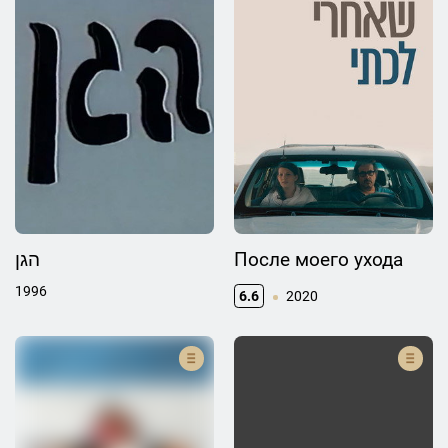
הגן
После моего ухода
1996
6.6
2020