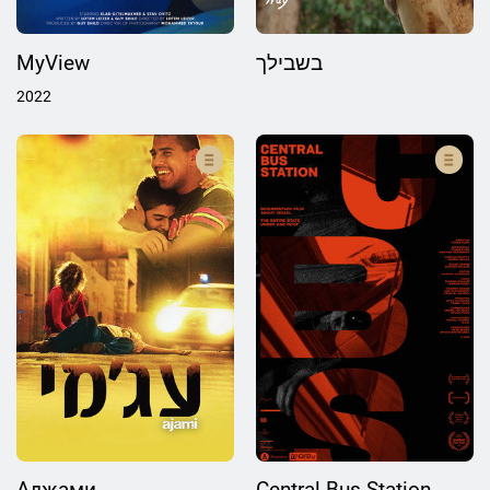
MyView
בשבילך
2022
Аджами
Central Bus Station