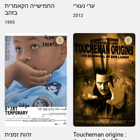
ערי נעורי
החמישייה הקאמרית
בזהב
2012
1995
זהות זמנית
Toucheman origins :