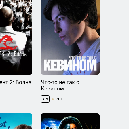
нт 2: Волна
Что-то не так с
Кевином
7.5
2011