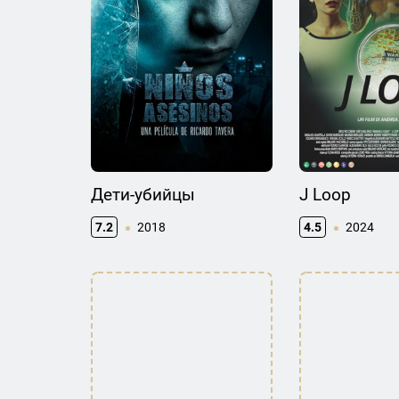
Дети-убийцы
J Loop
7.2
2018
4.5
2024