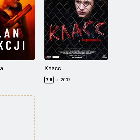
а
Класс
7.5
2007