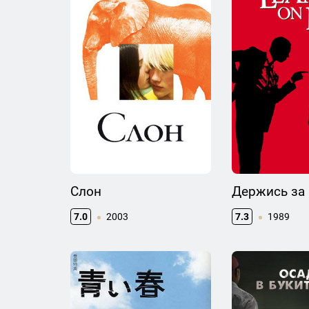
Слон
Держись за
7.0
2003
7.3
1989