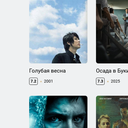
Голубая весна
Осада в Бук
7.2
2001
7.3
2025