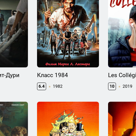
ит-Дури
Класс 1984
Les Collég
6.4
1982
10
2019