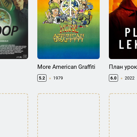
More American Graffiti
План урок
5.2
1979
6.0
2022