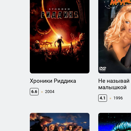
Хроники Риддика
Не называй
малышкой
6.6
2004
4.1
1996