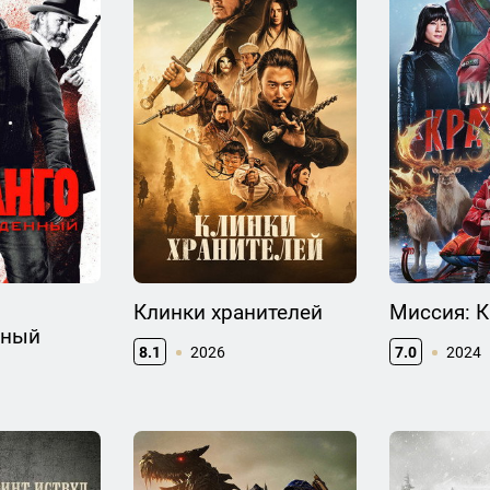
Клинки хранителей
Миссия: 
нный
8.1
2026
7.0
2024