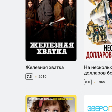
Железная хватка
На несколь
долларов б
7.3
2010
8.0
1965