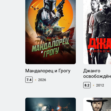
Мандалорец и Грогу
Джанго
освобождё
7.4
2026
8.2
2012