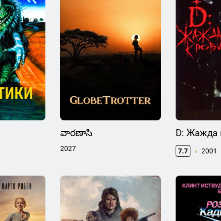
వారణాసి
D: Жажда
2027
7.7
2001