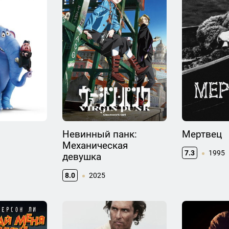
Невинный панк:
Мертвец
Механическая
7.3
1995
девушка
8.0
2025