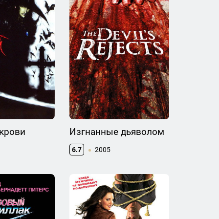
 крови
Изгнанные дьяволом
6.7
2005