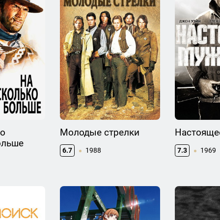
ко
Молодые стрелки
Настояще
ольше
6.7
1988
7.3
1969