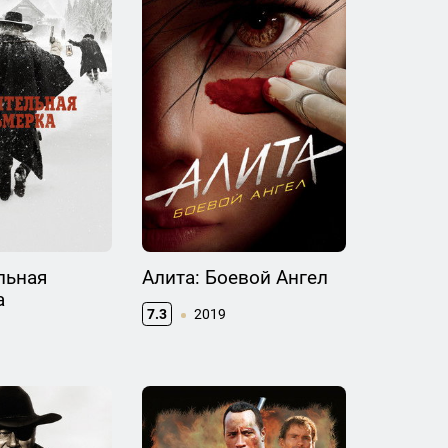
льная
Алита: Боевой Ангел
а
7.3
2019