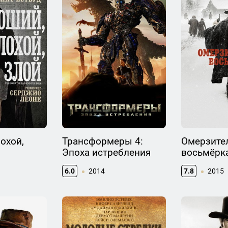
охой,
Трансформеры 4:
Омерзите
Эпоха истребления
восьмёрк
6.0
2014
7.8
2015