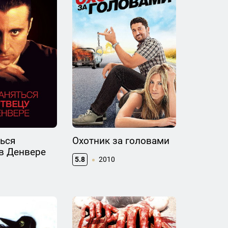
ься
Охотник за головами
в Денвере
5.8
2010