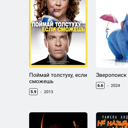
Поймай толстуху, если
Зверопоиск
сможешь
6.6
2024
5.9
2013