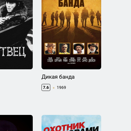
Дикая банда
7.6
1969