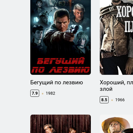
Бегущий по лезвию
Хороший, пл
злой
7.9
1982
8.5
1966