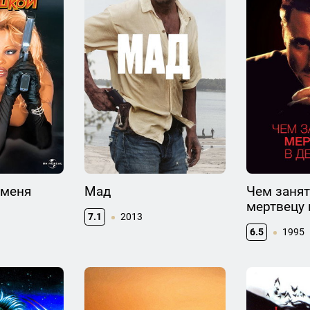
 меня
Мад
Чем занят
мертвецу 
7.1
2013
6.5
1995