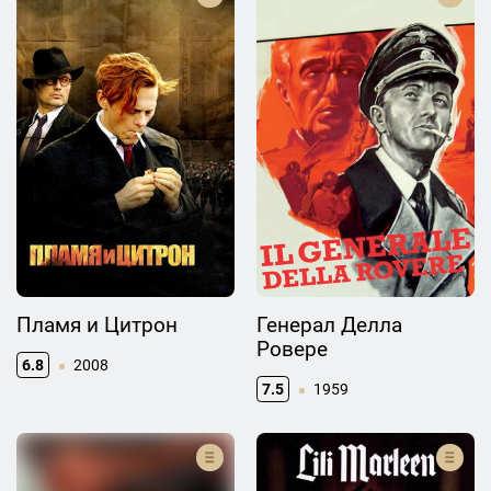
Пламя и Цитрон
Генерал Делла
Ровере
6.8
2008
7.5
1959