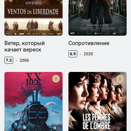
Ветер, который
Сопротивление
качает вереск
6.9
2020
7.3
2006