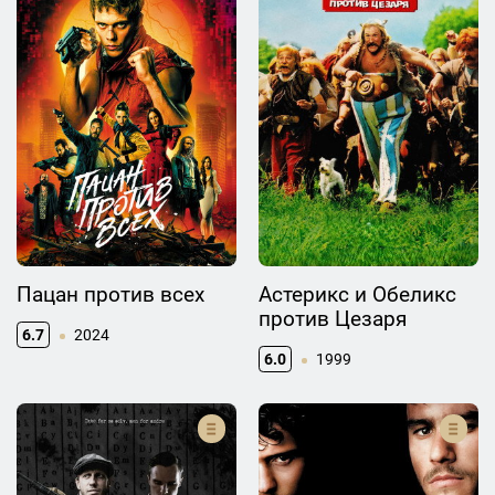
Пацан против всех
Астерикс и Обеликс
против Цезаря
6.7
2024
6.0
1999