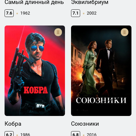
Самый длинный день
Эквилибриум
7.6
1962
7.1
2002
Кобра
Союзники
6.2
1986
6.8
2016