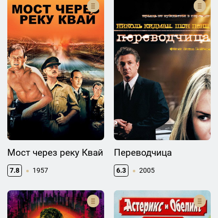
Мост через реку Квай
Переводчица
7.8
1957
6.3
2005