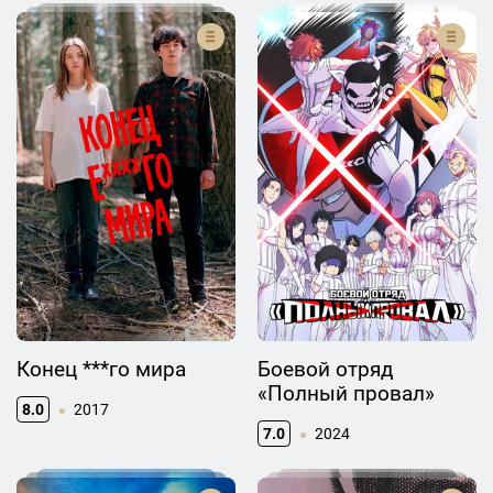
Конец ***го мира
Боевой отряд
«Полный провал»
8.0
2017
7.0
2024