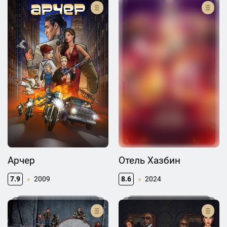
Арчер
Отель Хазбин
7.9
2009
8.6
2024