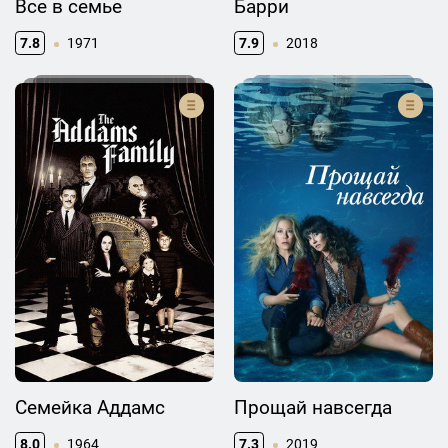
Все в семье
Барри
7.8
1971
7.9
2018
Семейка Аддамс
Прощай навсегда
8.0
1964
7.3
2019