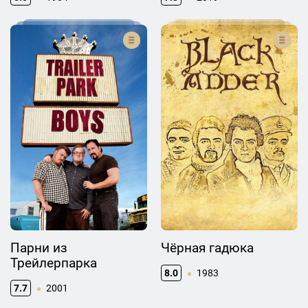
Парни из
Чёрная гадюка
Трейлерпарка
8.0
1983
7.7
2001