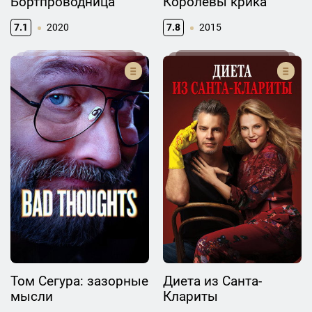
Бортпроводница
Королевы крика
7.1
2020
7.8
2015
Том Сегура: зазорные
Диета из Санта-
мысли
Клариты