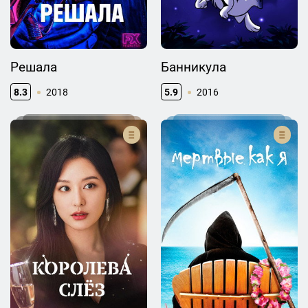
Решала
Банникула
8.3
2018
5.9
2016