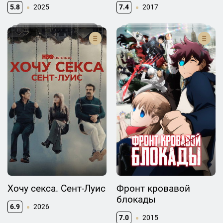
5.8
2025
7.4
2017
Хочу секса. Сент-Луис
Фронт кровавой
блокады
6.9
2026
7.0
2015