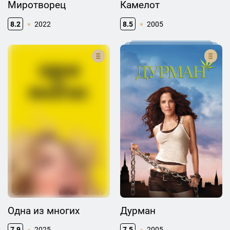
Миротворец
Камелот
8.2
2022
8.5
2005
Одна из многих
Дурман
7.9
2025
7.5
2005