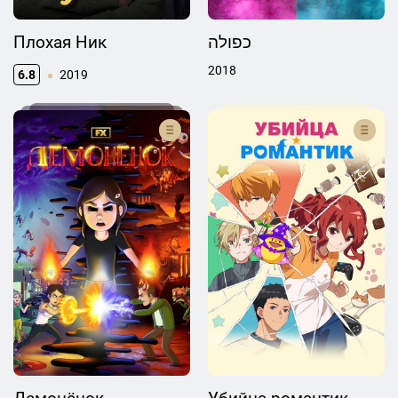
Плохая Ник
כפולה
2018
6.8
2019