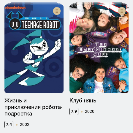
Жизнь и
Клуб нянь
приключения робота-
7.9
2020
подростка
7.4
2002