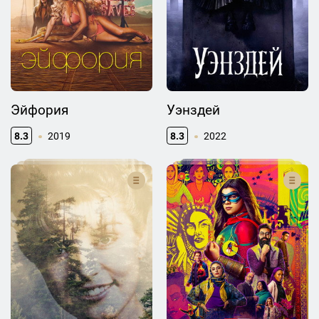
Эйфория
Уэнздей
8.3
2019
8.3
2022