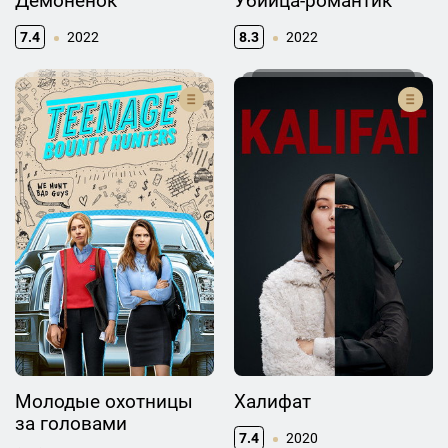
Демонёнок
Убийца-романтик
7.4
2022
8.3
2022
Молодые охотницы
Халифат
за головами
7.4
2020