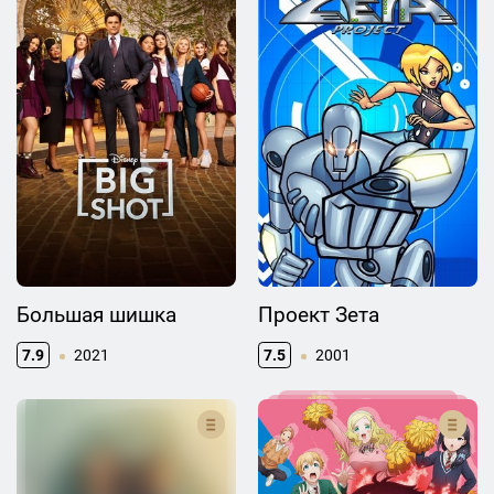
Большая шишка
Проект Зета
7.9
2021
7.5
2001