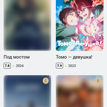
Под мостом
Томо — девушка!
7.8
2024
7.9
2023