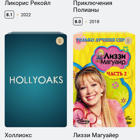
Ликорис Рекойл
Приключения
Полианы
8.1
2022
8.0
2018
Холлиокс
Лиззи Магуайер