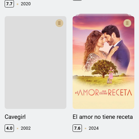
7.7
2020
Cavegirl
El amor no tiene receta
4.0
2002
7.6
2024