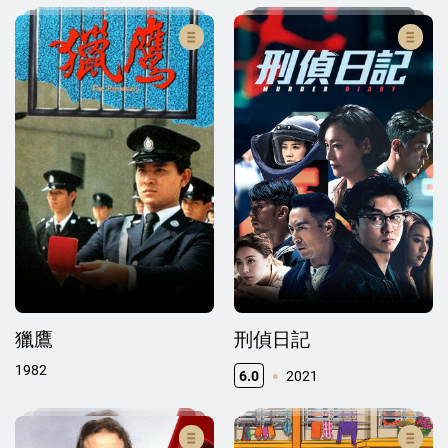
獵鷹
刑偵日記
1982
6.0
2021