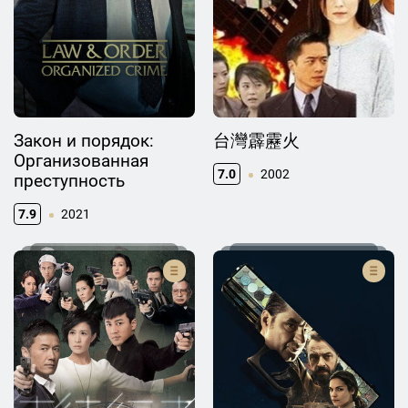
Закон и порядок:
台灣霹靂火
Организованная
7.0
2002
преступность
7.9
2021