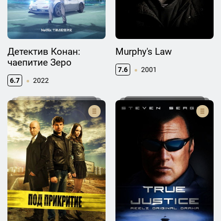
Детектив Конан:
Murphy's Law
чаепитие Зеро
7.6
2001
6.7
2022