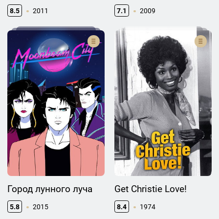
8.5
2011
7.1
2009
Город лунного луча
Get Christie Love!
5.8
2015
8.4
1974