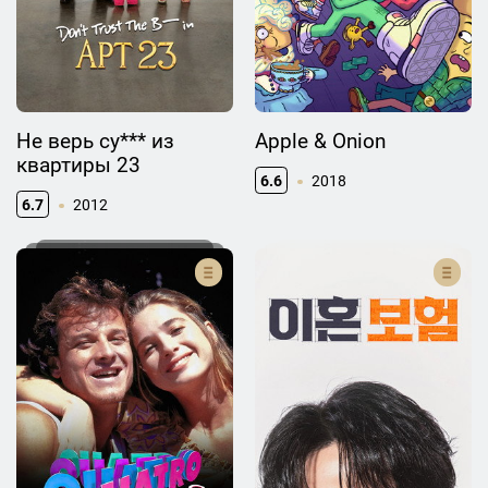
Не верь су*** из
Apple & Onion
квартиры 23
6.6
2018
6.7
2012