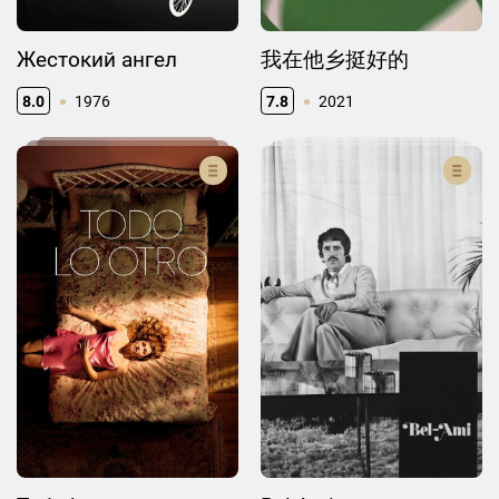
Жестокий ангел
我在他乡挺好的
8.0
1976
7.8
2021