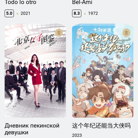
Todo lo otro
Bel-Ami
5.0
2021
8.3
1972
Дневник пекинской
这个年纪还能当大侠吗
девушки
2023