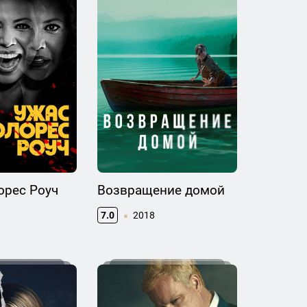
орес Роуч
Возвращение домой
7.0
2018