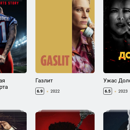
ая
Газлит
Ужас Дол
рта
6.9
2022
6.5
2023