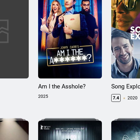
Am I the Asshole?
Song Expl
2025
7.4
2020