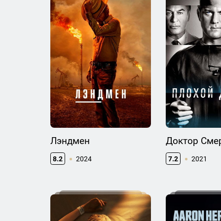
Лэндмен
Доктор Сме
8.2
2024
7.2
2021