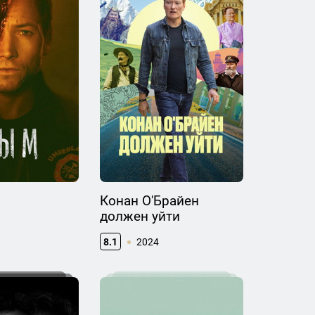
Конан О'Брайен
должен уйти
8.1
2024