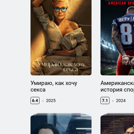
Умираю, как хочу
Американск
секса
история спо
6.4
2025
7.1
2024