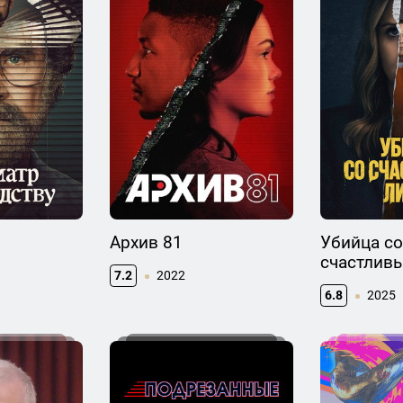
Архив 81
Убийца со
счастлив
7.2
2022
6.8
2025