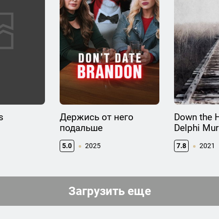
s
Держись от него
Down the H
подальше
Delphi Mur
5.0
2025
7.8
2021
Загрузить еще