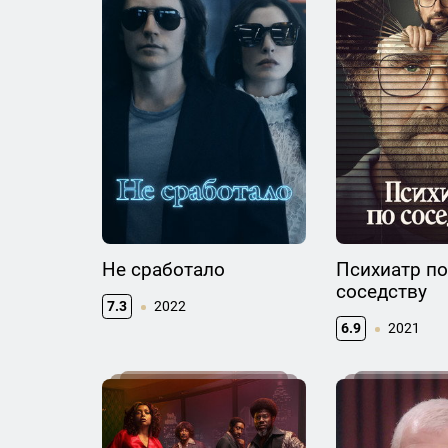
Не сработало
Психиатр по
соседству
7.3
2022
6.9
2021