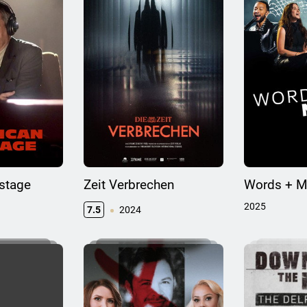
stage
Zeit Verbrechen
Words + M
2025
7.5
2024