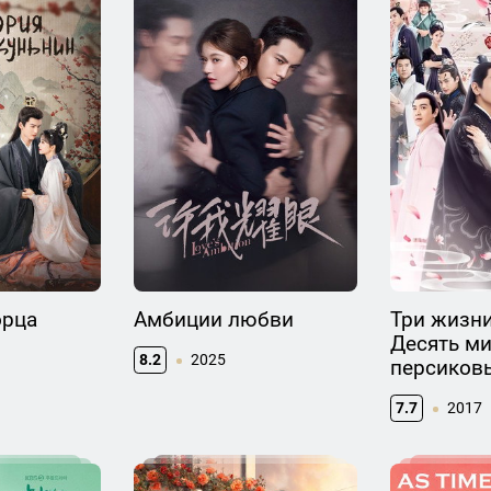
орца
Амбиции любви
Три жизни
Десять м
8.2
2025
персиков
7.7
2017