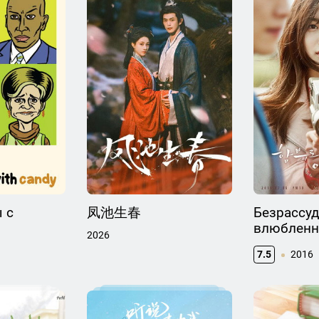
 с
凤池生春
Безрассу
влюблен
2026
7.5
2016