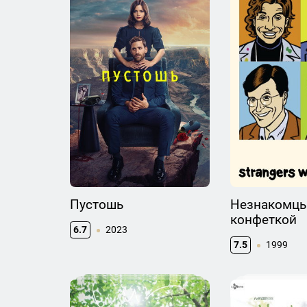
Пустошь
Незнакомцы
конфеткой
6.7
2023
7.5
1999