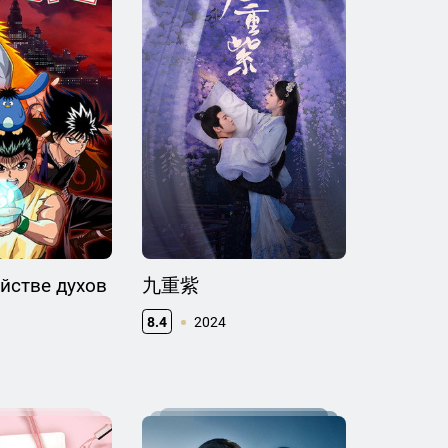
уйстве духов
九重紫
8.4
2024