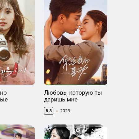
дно
Любовь, которую ты
ные
даришь мне
8.3
2023