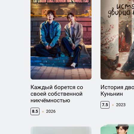
Каждый борется со
История дв
своей собственной
Куньнин
никчёмностью
7.5
2023
8.5
2026