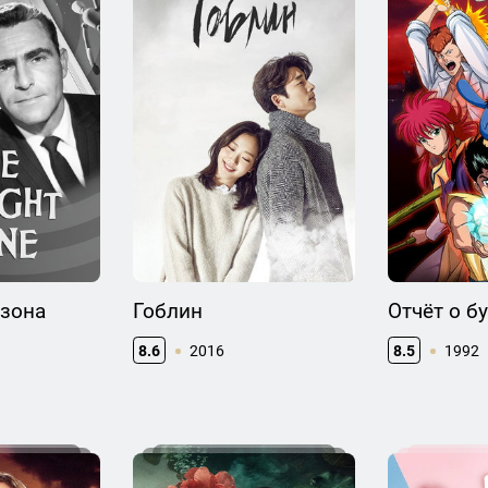
 зона
Гоблин
Отчёт о б
8.6
2016
8.5
1992