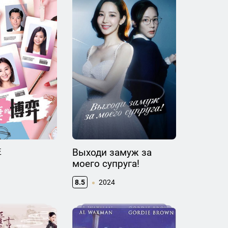
弈
Выходи замуж за
моего супруга!
8.5
2024