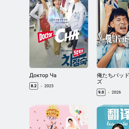
Доктор Ча
俺たちバッ
ズ
8.2
2023
9.0
2026