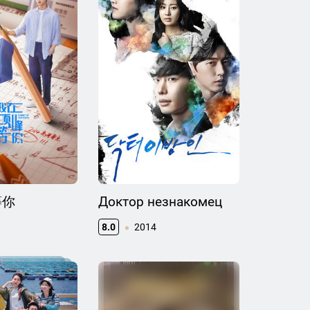
等你
Доктор незнакомец
8.0
2014