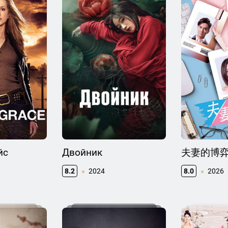
йс
Двойник
夫妻的博
8.2
2024
8.0
2026