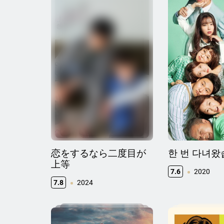
恋をするなら二度目が
한 번 다녀
上等
7.6
2020
7.8
2024