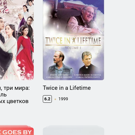
, три мира:
Twice in a Lifetime
иль
6.2
1999
ых цветков