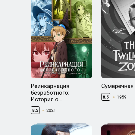
Реинкарнация
Сумеречная
безработного:
8.5
1959
История о
приключениях в
8.5
2021
другом мире