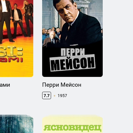
йами
Перри Мейсон
7.7
1957