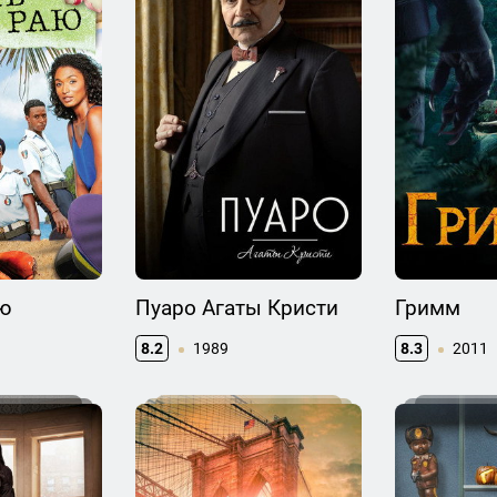
аю
Пуаро Агаты Кристи
Гримм
8.2
1989
8.3
2011