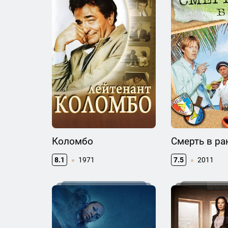
Коломбо
Смерть в р
8.1
1971
7.5
2011