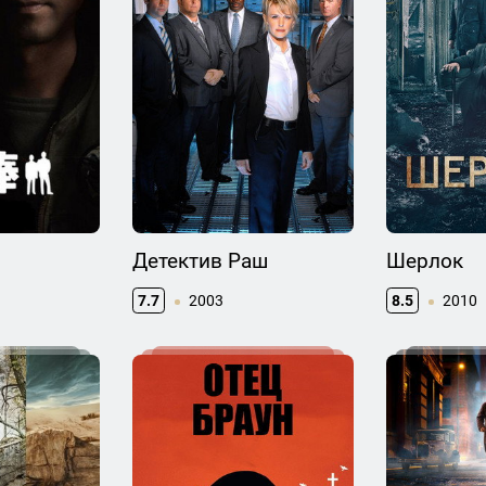
Детектив Раш
Шерлок
7.7
2003
8.5
2010