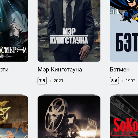
рти
Мэр Кингстауна
Бэтмен
7.9
2021
8.6
1992