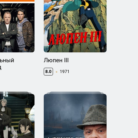
ьный
Люпен III
д
8.0
1971