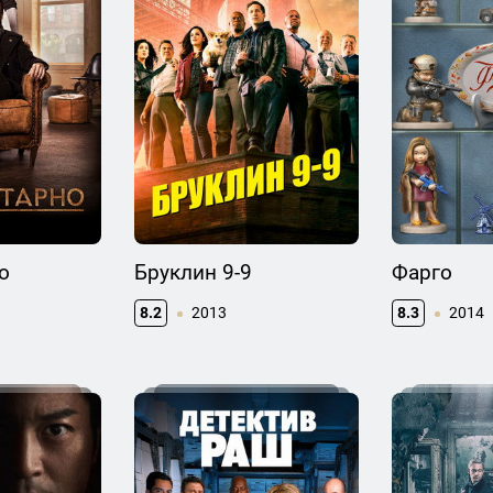
о
Бруклин 9-9
Фарго
8.2
2013
8.3
2014