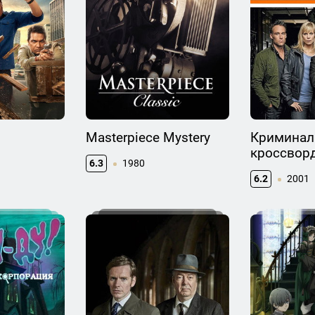
Masterpiece Mystery
Криминал
кроссвор
6.3
1980
6.2
2001