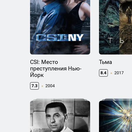
CSI: Место
Тьма
преступления Нью-
8.4
2017
Йорк
7.3
2004