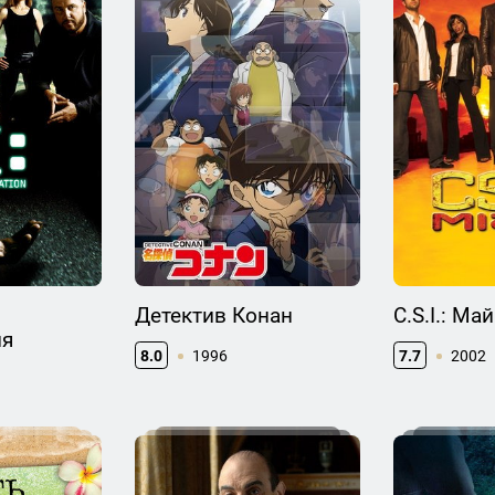
Детектив Конан
C.S.I.: Ма
ия
8.0
1996
7.7
2002