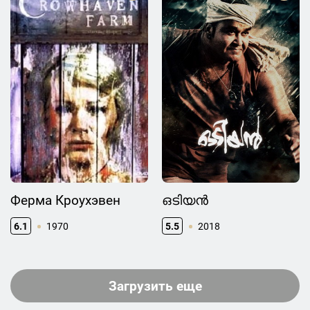
Ферма Кроухэвен
ഒടിയന്‍
6.1
1970
5.5
2018
Загрузить еще