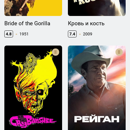
Bride of the Gorilla
Кровь и кость
4.8
1951
7.4
2009