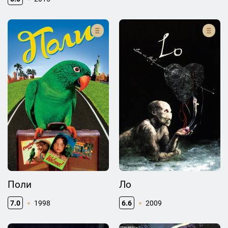
Поли
Ло
7.0
1998
6.6
2009