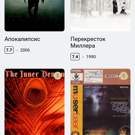
Апокалипсис
Перекресток
Миллера
7.7
2006
7.4
1990