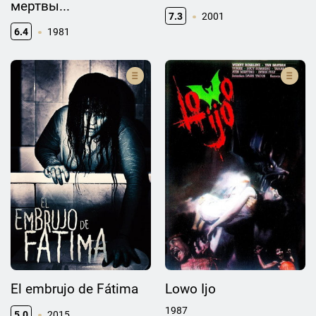
мертвы...
7.3
2001
6.4
1981
El embrujo de Fátima
Lowo Ijo
1987
5.0
2015