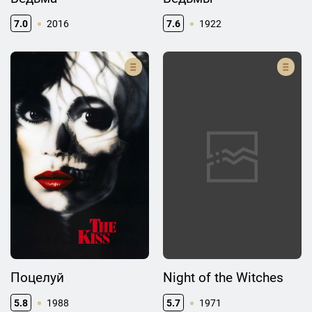
7.0
2016
7.6
1922
Поцелуй
Night of the Witches
5.8
1988
5.7
1971