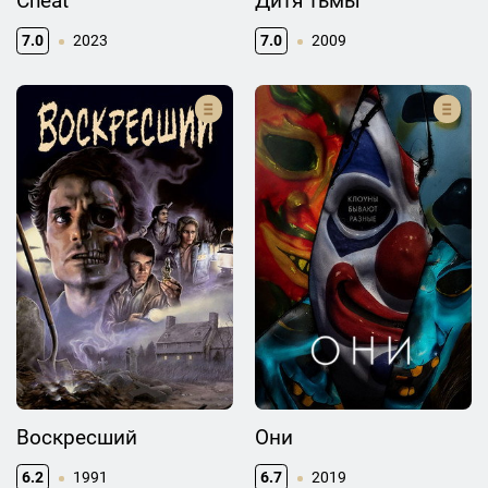
Cheat
Дитя тьмы
7.0
2023
7.0
2009
Воскресший
Они
6.2
1991
6.7
2019