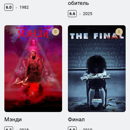
обитель
6.0
1982
6.6
2025
Мэнди
Финал