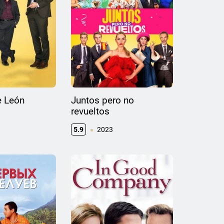
e León
Juntos pero no
revueltos
5.9
2023