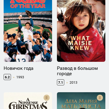
Новичок года
Развод в большом
городе
6.2
1993
7.1
2013