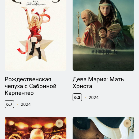
Рождественская
Дева Мария: Мать
чепуха с Сабриной
Христа
Карпентер
6.3
2024
6.7
2024