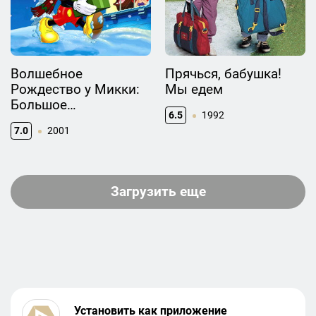
Волшебное
Прячься, бабушка!
Рождество у Микки:
Мы едем
Большое
6.5
1992
Рождественское
7.0
2001
Приключение
Загрузить еще
Установить как приложение