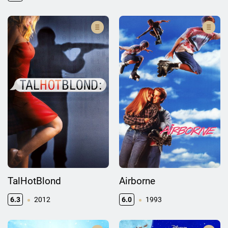
TalHotBlond
Airborne
6.3
2012
6.0
1993