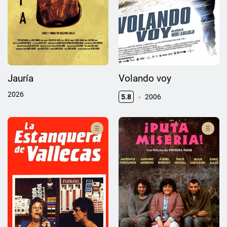
Jauría
Volando voy
2026
5.8
2006