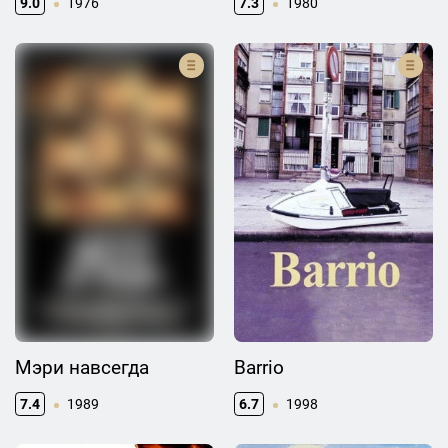
9.0
1976
7.3
1980
Мэри навсегда
Barrio
7.4
1989
6.7
1998