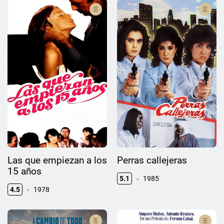
Las que empiezan a los
Perras callejeras
15 años
5.1
1985
4.5
1978