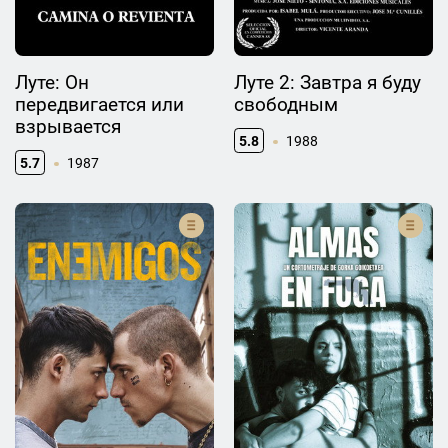
Луте: Он
Луте 2: Завтра я буду
передвигается или
свободным
взрывается
5.8
1988
5.7
1987