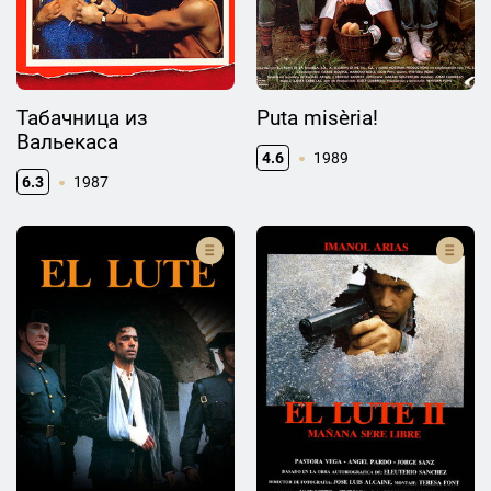
Табачница из
Puta misèria!
Вальекаса
4.6
1989
6.3
1987