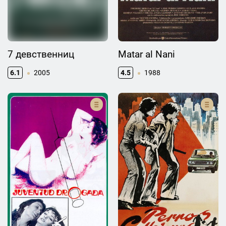
7 девственниц
Matar al Nani
6.1
2005
4.5
1988