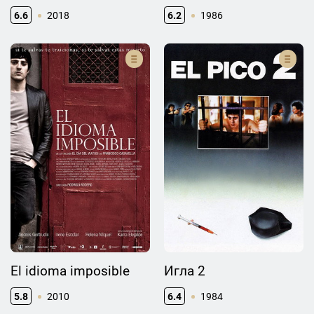
6.6
2018
6.2
1986
El idioma imposible
Игла 2
5.8
2010
6.4
1984