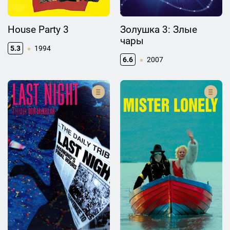
House Party 3
Золушка 3: Злые
чары
5.3
1994
6.6
2007