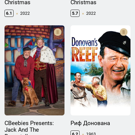
Christmas
Christmas
6.1
2022
5.7
2022
CBeebies Presents:
Риф Донована
Jack And The
6.2
1963