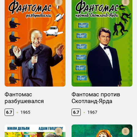
Фантомас
Фантомас против
разбушевался
Скотланд-Ярда
6.7
1965
6.7
1967