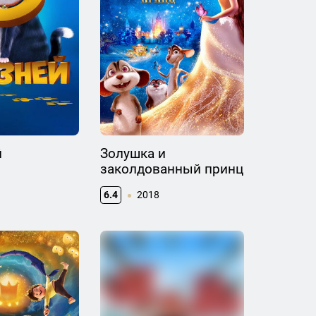
й
Золушка и
заколдованный принц
6.4
2018