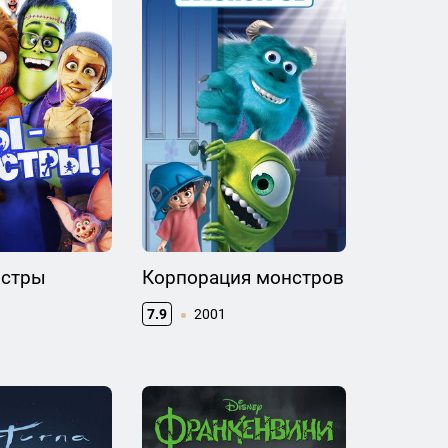
стры
Корпорация монстров
7.9
2001