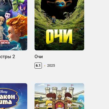
стры 2
Очи
6.1
2025