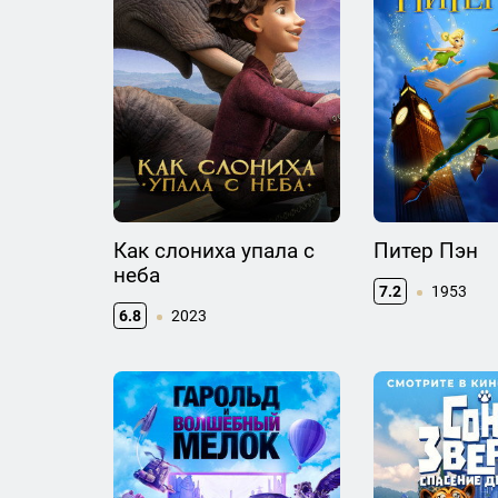
Как слониха упала с
Питер Пэн
неба
7.2
1953
6.8
2023