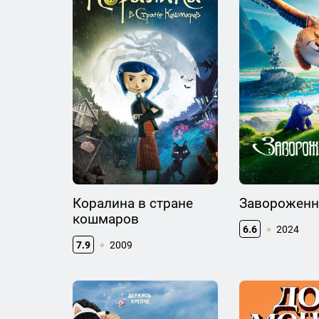
Коралина в стране
Заворожен
кошмаров
6.6
2024
7.9
2009