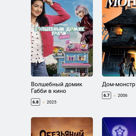
Волшебный домик
Дом-монстр
Габби в кино
6.7
2006
6.8
2025