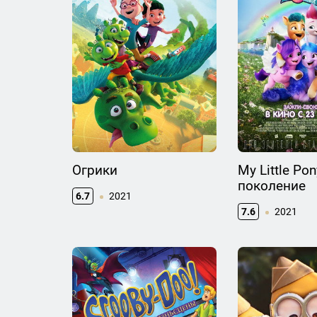
Огрики
My Little Po
поколение
6.7
2021
7.6
2021