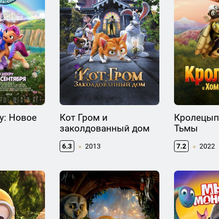
ny: Новое
Кот Гром и
Кролецып
заколдованный дом
Тьмы
6.3
2013
7.2
2022