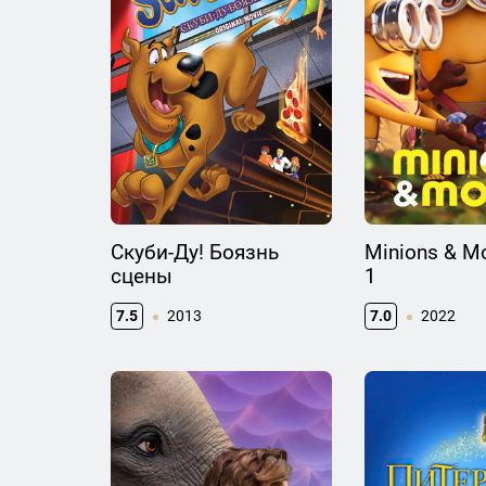
Скуби-Ду! Боязнь
Minions & M
сцены
1
7.5
2013
7.0
2022