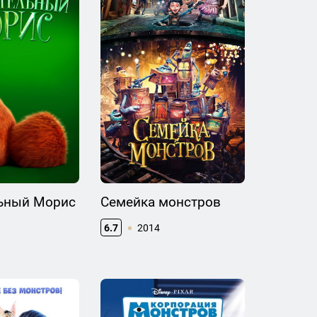
ьный Морис
Семейка монстров
6.7
2014