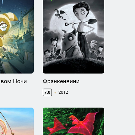
овом Ночи
Франкенвини
7.0
2012