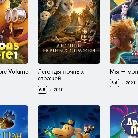
ore Volume
Легенды ночных
Мы — мон
стражей
6.6
2021
6.8
2010