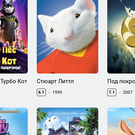
 Турбо Кот
Стюарт Литтл
Под покр
6.1
1999
7.1
2007