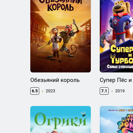
Обезьяний король
Супер Пёс и
6.5
2023
7.1
2019