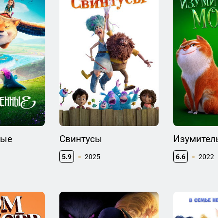
ные
Свинтусы
Изумител
5.9
2025
6.6
2022