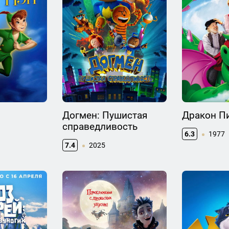
Догмен: Пушистая
Дракон П
справедливость
6.3
1977
7.4
2025