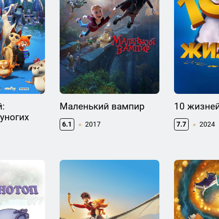
:
Маленький вампир
10 жизне
уногих
6.1
2017
7.7
2024