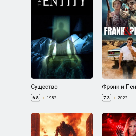
Существо
Фрэнк и Пе
6.8
1982
7.3
2022