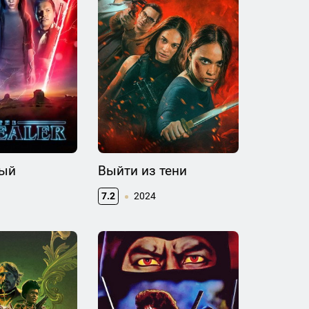
ый
Выйти из тени
7.2
2024