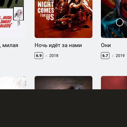
, милая
Ночь идёт за нами
Они
6.9
2018
6.7
2019