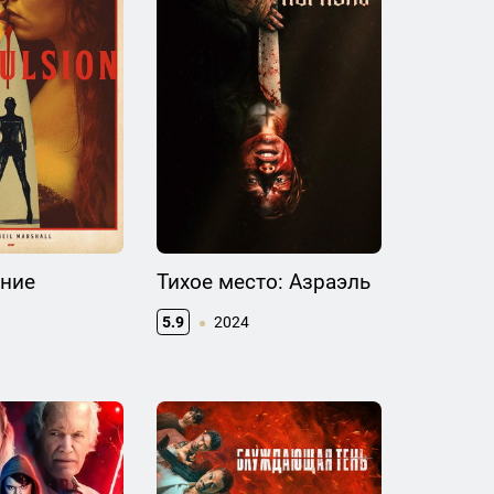
ние
Тихое место: Азраэль
5.9
2024