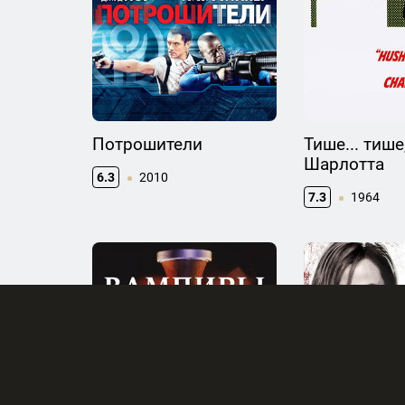
Потрошители
Тише... тише
Шарлотта
6.3
2010
7.3
1964