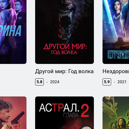
Другой мир: Год волка
Нездоров
5.8
2024
5.9
2021