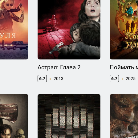
я
Астрал: Глава 2
Поймать 
6.7
2013
6.7
2025