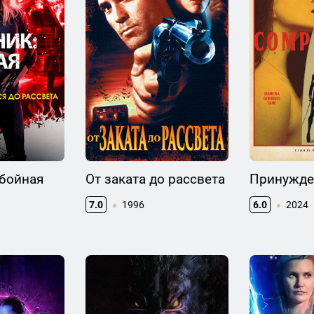
Убойная
От заката до рассвета
Принужде
7.0
1996
6.0
2024