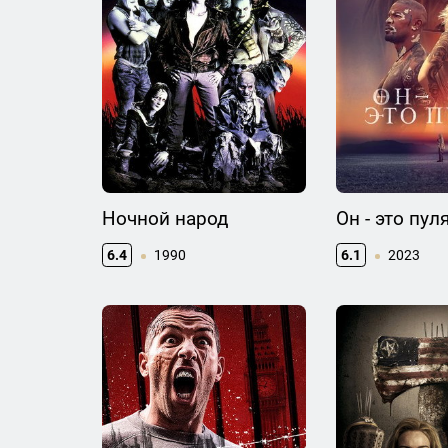
Ночной народ
Он - это пул
6.4
1990
6.1
2023