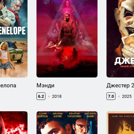
нелопа
Мэнди
Джестер 
6.2
2018
7.0
2025