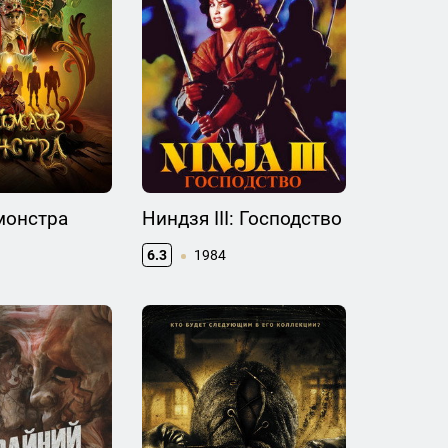
монстра
Ниндзя III: Господство
6.3
1984