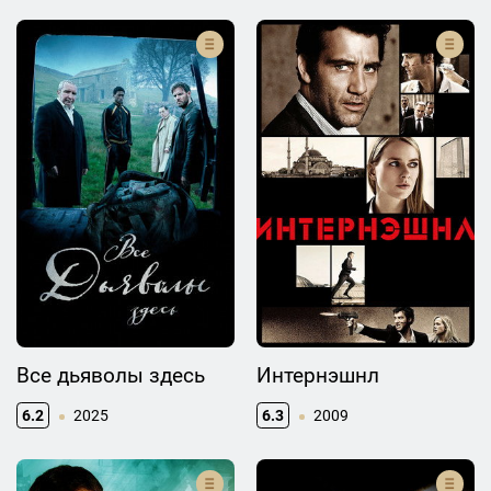
Все дьяволы здесь
Интернэшнл
6.2
2025
6.3
2009