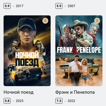
5.9
2017
5.9
2007
Ночной поезд
Фрэнк и Пенелопа
5.8
2023
7.3
2022