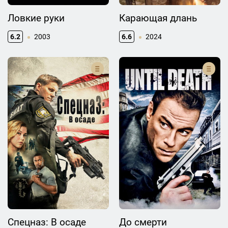
Ловкие руки
Карающая длань
6.2
2003
6.6
2024
Спецназ: В осаде
До смерти