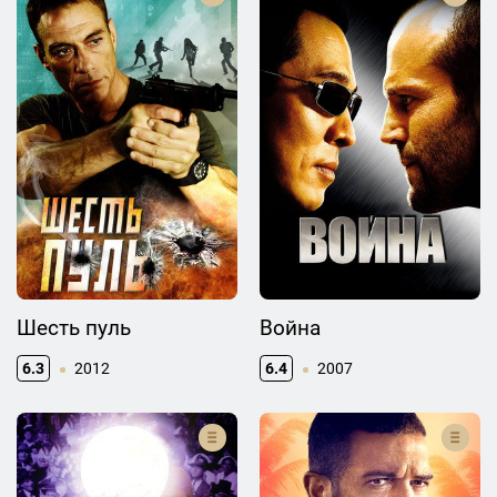
Шесть пуль
Война
6.3
2012
6.4
2007