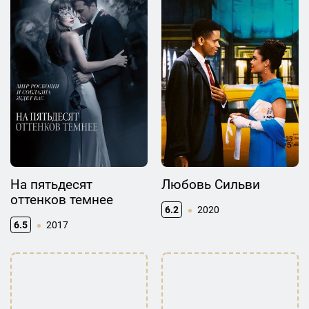
На пятьдесят
Любовь Сильви
оттенков темнее
6.2
2020
6.5
2017