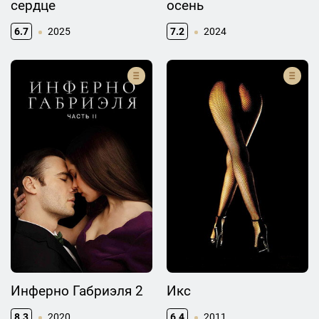
сердце
осень
6.7
2025
7.2
2024
Инферно Габриэля 2
Икс
8.3
2020
6.4
2011