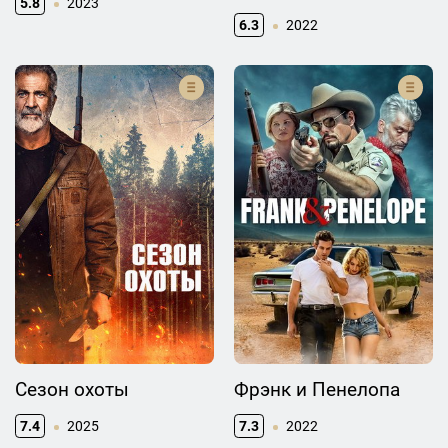
5.8
2023
6.3
2022
Сезон охоты
Фрэнк и Пенелопа
7.4
2025
7.3
2022