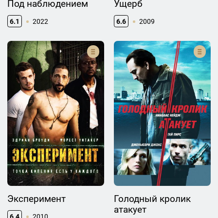
Под наблюдением
Ущерб
6.1
2022
6.6
2009
Эксперимент
Голодный кролик
атакует
6.4
2010