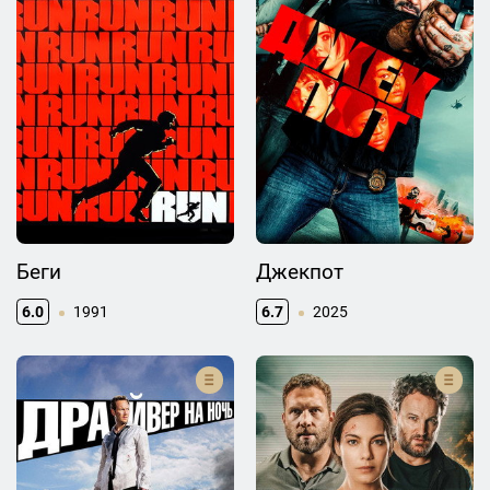
Беги
Джекпот
6.0
1991
6.7
2025