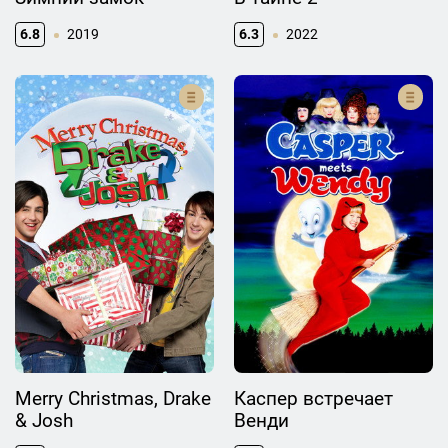
6.8
2019
6.3
2022
Merry Christmas, Drake
Каспер встречает
& Josh
Венди