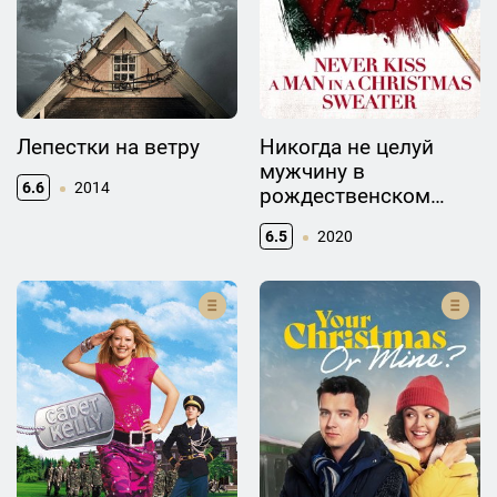
Лепестки на ветру
Никогда не целуй
мужчину в
6.6
2014
рождественском
свитере
6.5
2020