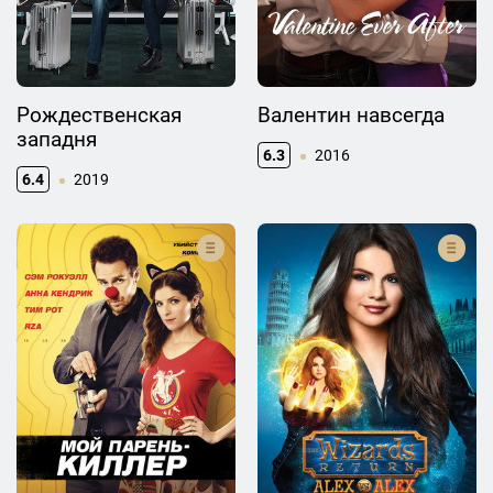
Рождественская
Валентин навсегда
западня
6.3
2016
6.4
2019