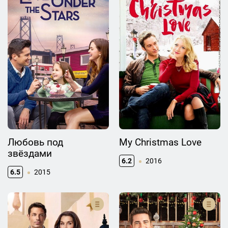
Любовь под
My Christmas Love
звёздами
6.2
2016
6.5
2015