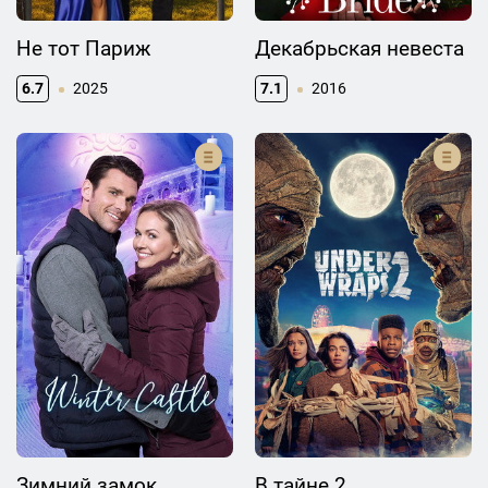
Не тот Париж
Декабрьская невеста
6.7
2025
7.1
2016
Зимний замок
В тайне 2