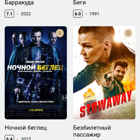
Барракуда
Беги
7.1
2022
6.0
1991
Ночной беглец
Безбилетный
пассажир
6.4
2015