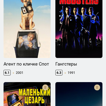
Агент по кличке Спот
Гангстеры
6.1
2001
6.3
1991