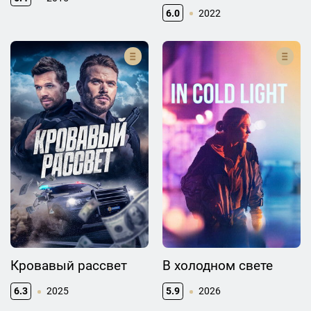
6.0
2022
Кровавый рассвет
В холодном свете
6.3
2025
5.9
2026